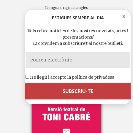
Llengua original:
anglès
16,90 €
ESTIGUES SEMPRE AL DIA
Vols rebre notícies de les nostres novetats, actes i
presentacions?
Et convidem a subscriure't al nostre butlletí.
He llegit i accepto la
política de privadesa