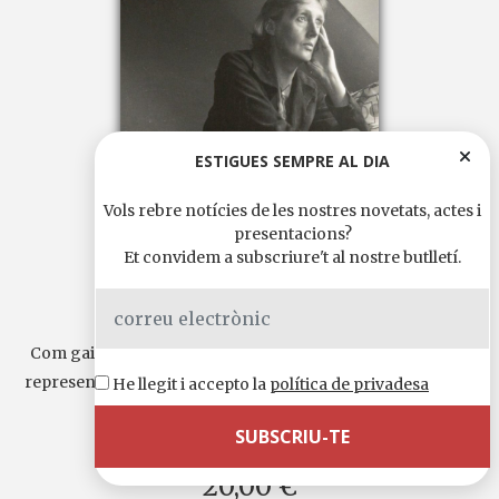
ESTIGUES SEMPRE AL DIA
Vols rebre notícies de les nostres novetats, actes i
presentacions?
Et convidem a subscriure't al nostre butlletí.
MICHAEL KUMPFMÜLLER
Ai, Virginia
Com gairebé cap altra dona del seu temps, Virginia Woolf
representa la lluita per la independència, per un espai per...
He llegit i accepto la
política de privadesa
Continua llegint
Llengua original:
alemany
20,00 €