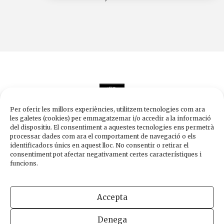
Per oferir les millors experiències, utilitzem tecnologies com ara
les galetes (cookies) per emmagatzemar i/o accedir a la informació
del dispositiu. El consentiment a aquestes tecnologies ens permetrà
processar dades com ara el comportament de navegació o els
Edicions de 1984
identificadors únics en aquest lloc. No consentir o retirar el
Carrer Trafalgar, 10, 2n-2a A
consentiment pot afectar negativament certes característiques i
08010 Barcelona
funcions.
Tel.
933 003 271
Fax 934 854 375
Accepta
1984@edicions1984.cat
Denega