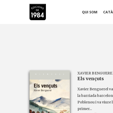
QUI SOM
CATÀ
XAVIER BENGUERE
Els vençuts
Xavier Benguerel va 
la barriada barcelon
Poblenou i va viure l
primer...