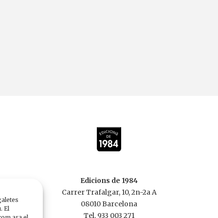
Edicions de 1984
Carrer Trafalgar, 10, 2n-2a A
galetes
08010 Barcelona
. El
Tel. 933 003 271
com ara el