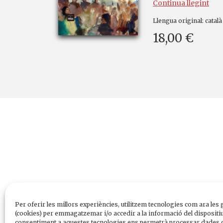
Continua llegint
Llengua original:
català
18,00 €
Per oferir les millors experiències, utilitzem tecnologies com ara les 
(cookies) per emmagatzemar i/o accedir a la informació del dispositiu
consentiment a aquestes tecnologies ens permetrà processar dades 