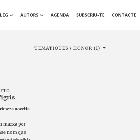
LEG
AUTORS
AGENDA
SUBSCRIU-TE
CONTACTE
TEMÀTIQUES / HONOR (1)
ATTO
Tigris
rimera novel·la
en marxa per
ense nom que