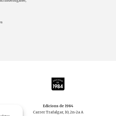
stí indefugible,
ès
Edicions de 1984
Carrer Trafalgar, 10, 2n-2a A