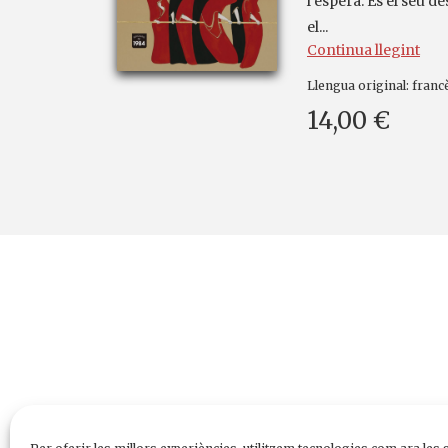
l’espera. És el seu de
el...
Continua llegint
Llengua original:
franc
14,00 €