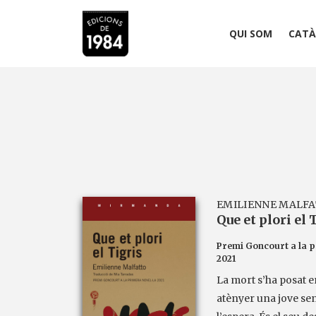
QUI SOM
CATÀ
EMILIENNE MALF
Que et plori el 
Premi Goncourt a la p
2021
La mort s’ha posat 
atènyer una jove s