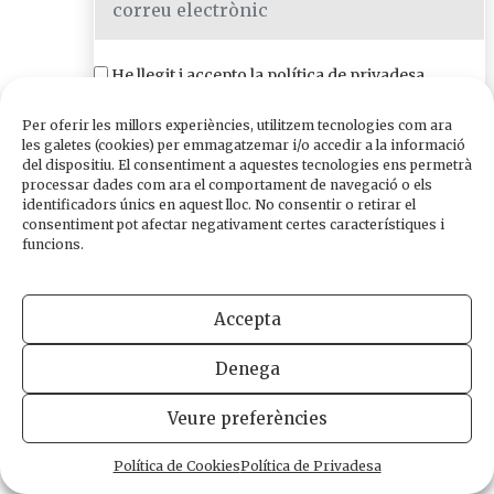
He llegit i accepto la
política de privadesa
Edicions de 1984
Carrer Trafalgar, 10, 2n-2a A
Per oferir les millors experiències, utilitzem tecnologies com ara
08010 Barcelona
les galetes (cookies) per emmagatzemar i/o accedir a la informació
Tel.
933 003 271
del dispositiu. El consentiment a aquestes tecnologies ens permetrà
Fax 934 854 375
processar dades com ara el comportament de navegació o els
identificadors únics en aquest lloc. No consentir o retirar el
1984@edicions1984.cat
consentiment pot afectar negativament certes característiques i
funcions.
INFORMACIÓ LEGAL
POLÍTICA DE PRIVADESA
POLÍTICA DE COOKIES
DISSENY WEB
Accepta
Denega
Veure preferències
Política de Cookies
Política de Privadesa