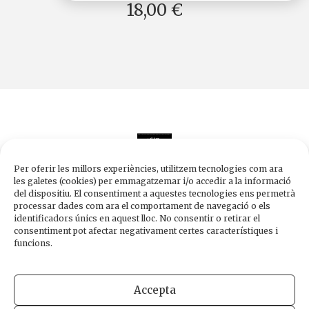
18,00 €
Per oferir les millors experiències, utilitzem tecnologies com ara
les galetes (cookies) per emmagatzemar i/o accedir a la informació
del dispositiu. El consentiment a aquestes tecnologies ens permetrà
processar dades com ara el comportament de navegació o els
Edicions de 1984
identificadors únics en aquest lloc. No consentir o retirar el
Carrer Trafalgar, 10, 2n-2a A
consentiment pot afectar negativament certes característiques i
08010 Barcelona
funcions.
Tel.
933 003 271
Fax 934 854 375
Accepta
1984@edicions1984.cat