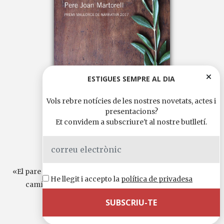
ESTIGUES SEMPRE AL DIA
Vols rebre notícies de les nostres novetats, actes i
presentacions?
Et convidem a subscriure't al nostre butlletí.
PERE JOAN MARTORELL
La memòria de l’Oracle
Premi Mallorca de Narrativa 2017
«El pare va néixer mort.» Així comença aquest relat a mig
He llegit i accepto la
política de privadesa
camí de l’èpica i l’epopeia: la història d’uns éssers...
Continua llegint
Llengua original:
català