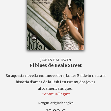
JAMES BALDWIN
El blues de Beale Street
En aquesta novel·la commovedora, James Baldwin narra la
història d’amor de la Tish i en Fonny, dos joves
afroamericans que...
Continua llegint
Llengua original:
anglès