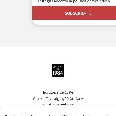
He llegit i accepto la
política de privadesa
Llengua original:
anglès
20,00 €
Edicions de 1984
Carrer Trafalgar, 10, 2n-2a A
08010 Barcelona
Tel.
933 003 271