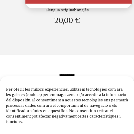
Llengua original:
anglès
20,00 €
Per oferir les millors experiències, utilitzem tecnologies com ara
les galetes (cookies) per emmagatzemar i/o accedir a la informació
del dispositiu. El consentiment a aquestes tecnologies ens permetrà
processar dades com ara el comportament de navegació o els
Edicions de 1984
identificadors únics en aquest lloc. No consentir o retirar el
Carrer Trafalgar, 10, 2n-2a A
consentiment pot afectar negativament certes característiques i
08010 Barcelona
funcions.
Tel.
933 003 271