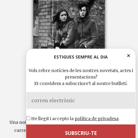
ESTIGUES SEMPRE AL DIA
Vols rebre notícies de les nostres novetats, actes i
presentacions?
ANNA BURNS
Et convidem a subscriure't al nostre butlletí.
Milkman
Premi Man Booker 2018
Premi National Book Critics Circle 2019
Premi Orwell 2019
International Dublin Literary Award 2020
He llegit i accepto la
política de privadesa
Una noia de 18 anys llegeix Ivanhoe mentre camina pels
carrers d’una ciutat sense nom, que ens remet a la...
Continua llegint