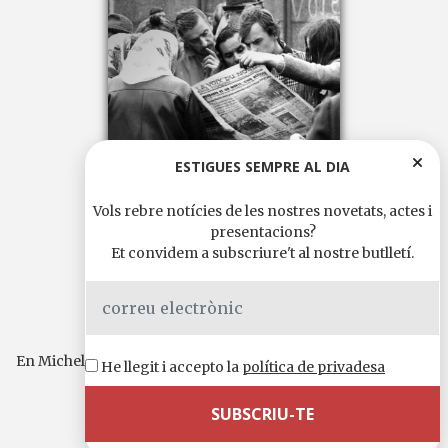
ESTIGUES SEMPRE AL DIA
Vols rebre notícies de les nostres novetats, actes i
presentacions?
Et convidem a subscriure't al nostre butlletí.
SORJ CHALANDON
El dia abans
Premi Libraires en Seine – 2018
Premi Télérama
En Michel volia ser miner com el seu germà gran, fins que el
He llegit i accepto la
política de privadesa
27 de desembre de 1974 en Jojo...
Continua llegint
Llengua original:
francès