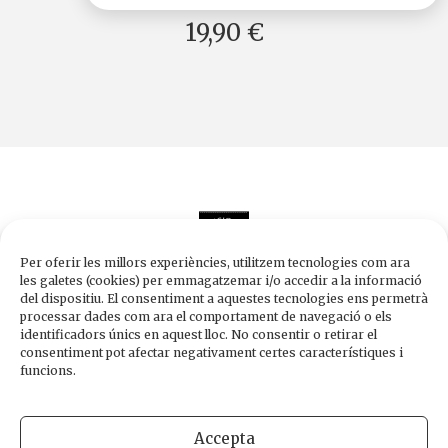
19,90 €
Per oferir les millors experiències, utilitzem tecnologies com ara
les galetes (cookies) per emmagatzemar i/o accedir a la informació
del dispositiu. El consentiment a aquestes tecnologies ens permetrà
processar dades com ara el comportament de navegació o els
Edicions de 1984
identificadors únics en aquest lloc. No consentir o retirar el
Carrer Trafalgar, 10, 2n-2a A
consentiment pot afectar negativament certes característiques i
08010 Barcelona
funcions.
Tel.
933 003 271
Fax 934 854 375
Accepta
1984@edicions1984.cat