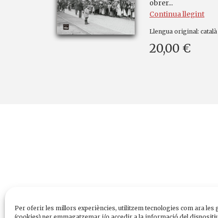
obrer...
Continua llegint
Llengua original:
català
20,00 €
Per oferir les millors experiències, utilitzem tecnologies com ara les 
(cookies) per emmagatzemar i/o accedir a la informació del dispositiu