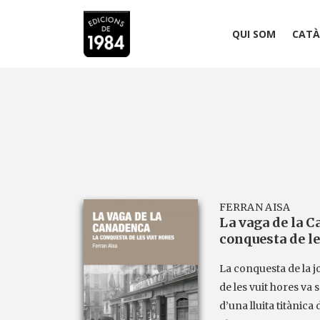
QUI SOM
CATÀ
FERRAN AISA
La vaga de la 
conquesta de le
La conquesta de la j
de les vuit hores va s
d’una lluita titànic