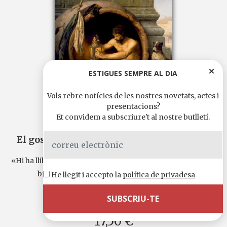
ESTIGUES SEMPRE AL DIA
Vols rebre notícies de les nostres novetats, actes i
presentacions?
Et convidem a subscriure't al nostre butlletí.
RAÜL GARRIGASAIT
El gos cosmopolita i dos espècimens més
«Hi ha llibres curiosos, hi ha llibres necessaris i hi ha llibres
brillants. Però no n’hi ha gaires que siguin...
He llegit i accepto la
política de privadesa
Continua llegint
Llengua original:
català
17,50 €