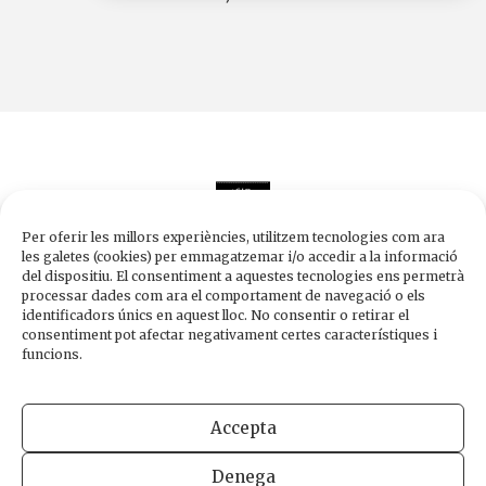
Per oferir les millors experiències, utilitzem tecnologies com ara
les galetes (cookies) per emmagatzemar i/o accedir a la informació
del dispositiu. El consentiment a aquestes tecnologies ens permetrà
processar dades com ara el comportament de navegació o els
Edicions de 1984
identificadors únics en aquest lloc. No consentir o retirar el
Carrer Trafalgar, 10, 2n-2a A
consentiment pot afectar negativament certes característiques i
08010 Barcelona
funcions.
Tel.
933 003 271
Fax 934 854 375
Accepta
1984@edicions1984.cat
Denega