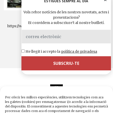
ESTIGUES SEMPRE AL DIA
Vols rebre notícies de les nostres novetats, actes i
30 gener, 2026 19:00 h.
presentacions?
Et convidem a subscriure't al nostre butlletí.
https://www.llibreriaelcucut.cat/event/172/virgil-amb-la-
presencia-de-lautor-quim-espanol
Comparteix-ho a
WhatsApp
Telegram
X
Facebook
Email
Comparteix
He llegit i accepto la
política de privadesa
Per oferir les millors experiències, utilitzem tecnologies com ara
les galetes (cookies) per emmagatzemar i/o accedir a la informació
del dispositiu. El consentiment a aquestes tecnologies ens permetrà
processar dades com ara el comportament de navegació o els
Edicions de 1984