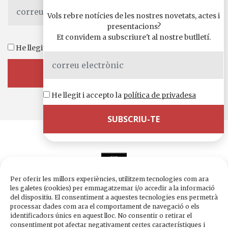
Vols rebre notícies de les nostres novetats, actes i
presentacions?
Et convidem a subscriure't al nostre butlletí.
He llegit i accepto la
política de privadesa
He llegit i accepto la
política de privadesa
Per oferir les millors experiències, utilitzem tecnologies com ara
les galetes (cookies) per emmagatzemar i/o accedir a la informació
del dispositiu. El consentiment a aquestes tecnologies ens permetrà
processar dades com ara el comportament de navegació o els
Edicions de 1984
identificadors únics en aquest lloc. No consentir o retirar el
Carrer Trafalgar, 10, 2n-2a A
consentiment pot afectar negativament certes característiques i