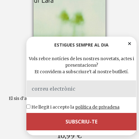
ESTIGUES SEMPRE AL DIA
Vols rebre notícies de les nostres novetats, actes i
presentacions?
Et convidem a subscriure't al nostre butlletí.
JORDI LARA
Sis nits d’agost
El sis d’agost de 2007 un home va sortir de Barcelona i va
pujar a la muntanya per morir-hi sol....
He llegit i accepto la
política de privadesa
Continua llegint
Llengua original:
català
16,99 €