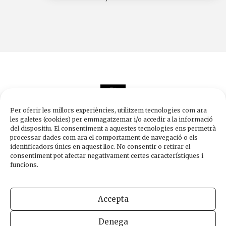
Per oferir les millors experiències, utilitzem tecnologies com ara
les galetes (cookies) per emmagatzemar i/o accedir a la informació
del dispositiu. El consentiment a aquestes tecnologies ens permetrà
processar dades com ara el comportament de navegació o els
Edicions de 1984
identificadors únics en aquest lloc. No consentir o retirar el
Carrer Trafalgar, 10, 2n-2a A
consentiment pot afectar negativament certes característiques i
08010 Barcelona
funcions.
Tel.
933 003 271
Fax 934 854 375
Accepta
1984@edicions1984.cat
Denega