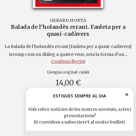
GERARD HORTA
Balada de l’holandès errant. Fauleta per a
quasi-cadàvers
La Balada de l’holandès errant [fauleta per a quasi-cadàvers]
irromp com un diàleg a quatre veus, sota la forma d’un...
Continua llegint
Llengua original:
català
14,00 €
ESTIGUES SEMPRE AL DIA
Vols rebre notícies de les nostres novetats, actes i
presentacions?
Et convidem a subscriure't al nostre butlletí.