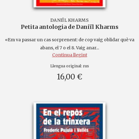
DANIÏL KHARMS
Petita antologia de Daniïl Kharms
«Em va passar un cas sorprenent: de cop vaig oblidar què va
abans, el 7 o el 8. Vaig anar...
Continua llegint
Llengua original:
rus
16,00 €