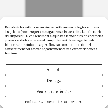
Per oferir les millors experiències, utilitzem tecnologies com ara
les galetes (cookies) per emmagatzemar i/o accedir a la informació
del dispositiu. El consentiment a aquestes tecnologies ens permetrà
processar dades com ara el comportament de navegació o els
identificadors únics en aquest lloc. No consentir o retirar el
consentiment pot afectar negativament certes característiques i
funcions.
IGNAZIO SILONE
Fontamara
Accepta
En un poblet endarrerit i miserable de la Itàlia mussoliniana
Denega
s’arriba a una situació insostenible. Cal defensar-se de la
injustícia,...
Veure preferències
Continua llegint
Política de Cookies
Política de Privadesa
Llengua original:
italià