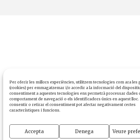
Per oferir les millors experiències, utilitzem tecnologies com ara les 
(cookies) per emmagatzemar i/o accedir a la informació del dispositiu
consentiment a aquestes tecnologies ens permetrà processar dades 
comportament de navegació o els identificadors únics en aquest lloc.
consentir o retirar el consentiment pot afectar negativament certes
característiques i funcions.
Accepta
Denega
Veure pref