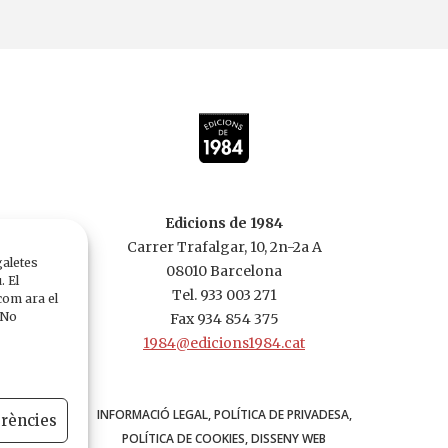
Edicions de 1984
Carrer Trafalgar, 10, 2n-2a A
galetes
08010 Barcelona
. El
Tel. 933 003 271
com ara el
 No
Fax 934 854 375
1984@edicions1984.cat
INFORMACIÓ LEGAL
POLÍTICA DE PRIVADESA
erències
POLÍTICA DE COOKIES
DISSENY WEB