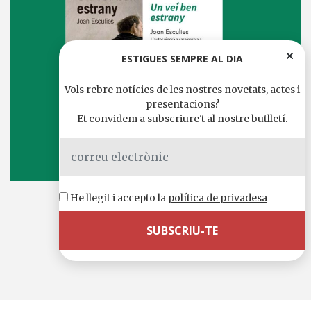
ESTIGUES SEMPRE AL DIA
Vols rebre notícies de les nostres novetats, actes i
presentacions?
Et convidem a subscriure't al nostre butlletí.
He llegit i accepto la
política de privadesa
16 juliol, 2025 18:30 h.
Comparteix-ho a
WhatsApp
Telegram
X
Facebook
Email
Comparteix