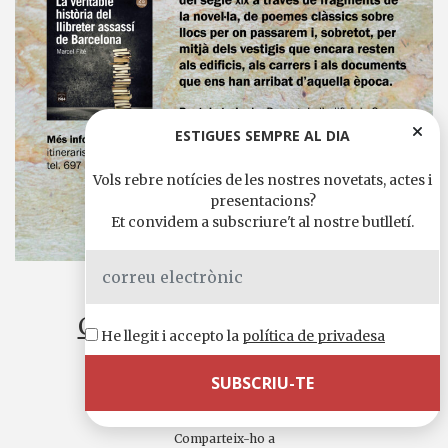
ESTIGUES SEMPRE AL DIA
Vols rebre notícies de les nostres novetats, actes i
presentacions?
Et convidem a subscriure't al nostre butlletí.
26 setembre, 2024 18:00 h.
Cliqueu l’enllaç per fer la
He llegit i accepto la
política de privadesa
inscripció.
Comparteix-ho a