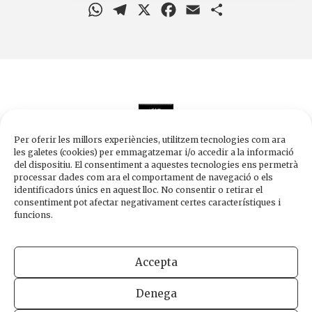
WhatsApp
Telegram
X
Facebook
Email
Comparteix
Per oferir les millors experiències, utilitzem tecnologies com ara
les galetes (cookies) per emmagatzemar i/o accedir a la informació
del dispositiu. El consentiment a aquestes tecnologies ens permetrà
processar dades com ara el comportament de navegació o els
Edicions de 1984
identificadors únics en aquest lloc. No consentir o retirar el
Carrer Trafalgar, 10, 2n-2a A
consentiment pot afectar negativament certes característiques i
08010 Barcelona
funcions.
Tel.
933 003 271
Fax 934 854 375
Accepta
1984@edicions1984.cat
Denega