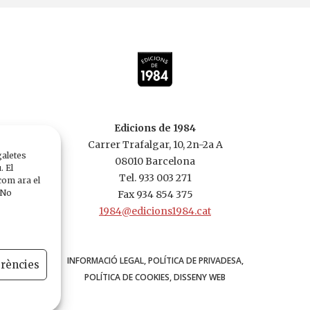
Edicions de 1984
Carrer Trafalgar, 10, 2n-2a A
galetes
08010 Barcelona
. El
Tel. 933 003 271
com ara el
 No
Fax 934 854 375
1984@edicions1984.cat
INFORMACIÓ LEGAL
POLÍTICA DE PRIVADESA
erències
POLÍTICA DE COOKIES
DISSENY WEB