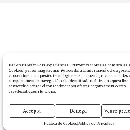
Per oferir les millors experiències, utilitzem tecnologies com ara les 
(cookies) per emmagatzemar i/o accedir a la informació del dispositiu
consentiment a aquestes tecnologies ens permetrà processar dades 
comportament de navegació o els identificadors únics en aquest lloc.
consentir o retirar el consentiment pot afectar negativament certes
característiques i funcions.
Accepta
Denega
Veure pref
Política de Cookies
Política de Privadesa