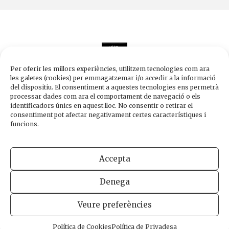
Per oferir les millors experiències, utilitzem tecnologies com ara
les galetes (cookies) per emmagatzemar i/o accedir a la informació
del dispositiu. El consentiment a aquestes tecnologies ens permetrà
processar dades com ara el comportament de navegació o els
Edicions de 1984
identificadors únics en aquest lloc. No consentir o retirar el
Carrer Trafalgar, 10, 2n-2a A
consentiment pot afectar negativament certes característiques i
08010 Barcelona
funcions.
Tel.
933 003 271
Fax 934 854 375
Accepta
1984@edicions1984.cat
Denega
INFORMACIÓ LEGAL
POLÍTICA DE PRIVADESA
POLÍTICA DE COOKIES
Veure preferències
DISSENY WEB
Política de Cookies
Política de Privadesa