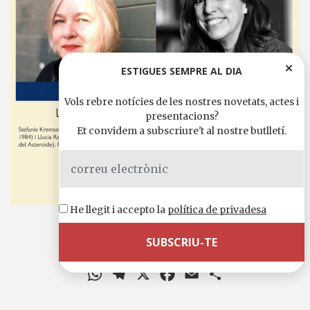
ESTIGUES SEMPRE AL DIA
Vols rebre notícies de les nostres novetats, actes i
presentacions?
Et convidem a subscriure't al nostre butlletí.
He llegit i accepto la
política de privadesa
19 juny, 2026 18:30 h.
Comparteix-ho a
WhatsApp
Telegram
X
Facebook
Email
Comparteix