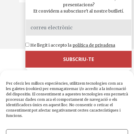
presentacions?
Et convidem a subscriure't al nostre butlletí.
Comparteix-ho a
WhatsApp
Telegram
X
Facebook
Email
Comparteix
He llegit i accepto la
política de privadesa
Per oferir les millors experiències, utilitzem tecnologies com ara
les galetes (cookies) per emmagatzemar i/o accedir a la informació
del dispositiu. El consentiment a aquestes tecnologies ens permetrà
processar dades com ara el comportament de navegació o els
Edicions de 1984
identificadors únics en aquest lloc. No consentir o retirar el
Carrer Trafalgar, 10, 2n-2a A
consentiment pot afectar negativament certes característiques i
08010 Barcelona
funcions.
Tel.
933 003 271
Fax 934 854 375