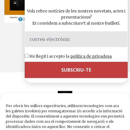
Vols rebre notícies de les nostres novetats, actes i
presentacions?
Et convidem a subscriure't al nostre butlletí.
2 juliol, 2026 18:30 h.
Comparteix-ho a
WhatsApp
Telegram
X
Facebook
Email
Comparteix
He llegit i accepto la
política de privadesa
Per oferir les millors experiències, utilitzem tecnologies com ara
les galetes (cookies) per emmagatzemar i/o accedir a la informació
del dispositiu. El consentiment a aquestes tecnologies ens permetrà
processar dades com ara el comportament de navegació o els
Edicions de 1984
identificadors únics en aquest lloc. No consentir o retirar el
Carrer Trafalgar, 10, 2n-2a A