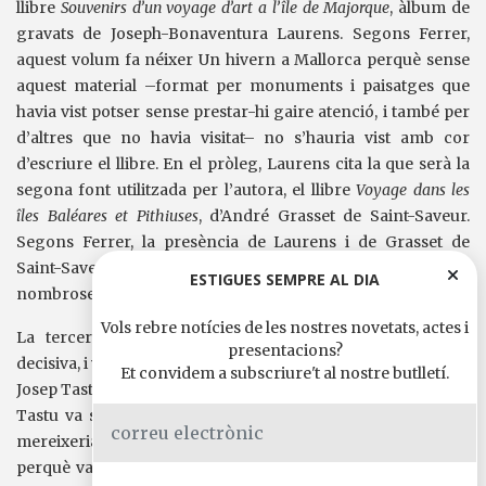
llibre
Souvenirs d’un voyage d’art a l’île de Majorque
, àlbum de
gravats de Joseph-Bonaventura Laurens. Segons Ferrer,
aquest volum fa néixer Un hivern a Mallorca perquè sense
aquest material –format per monuments i paisatges que
havia vist potser sense prestar-hi gaire atenció, i també per
d’altres que no havia visitat– no s’hauria vist amb cor
d’escriure el llibre. En el pròleg, Laurens cita la que serà la
segona font utilitzada per l’autora, el llibre
Voyage dans les
îles Baléares et Pithiuses
, d’André Grasset de Saint-Saveur.
Segons Ferrer, la presència de Laurens i de Grasset de
Saint-Saveur en
Un hivern a Mallorca
queda patent en les
ESTIGUES SEMPRE AL DIA
nombroses citacions copiades.
Vols rebre notícies de les nostres novetats, actes i
La tercera font és, segons Ferrer, la més important i
presentacions?
decisiva, i va ser personal. Correspon a l’ajut que li va prestar
Et convidem a subscriure't al nostre butlletí.
Josep Tastu, erudit perpinyanès establert a París. La de
Tastu va ser una col·laboració tan decisiva que l’erudit bé
mereixeria, diu el filòleg, de ser qualificat d’autor de l’obra,
perquè va corregir els errors que va detectar en l’escrit, va