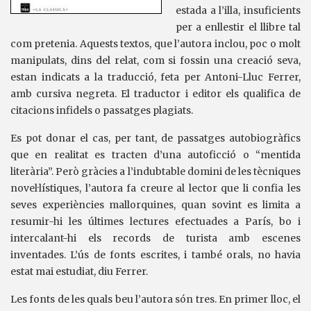
estada a l’illa, insuficients
per a enllestir el llibre tal
com pretenia. Aquests textos, que l’autora inclou, poc o molt
manipulats, dins del relat, com si fossin una creació seva,
estan indicats a la traducció, feta per Antoni-Lluc Ferrer,
amb cursiva negreta. El traductor i editor els qualifica de
citacions infidels o passatges plagiats.
Es pot donar el cas, per tant, de passatges autobiogràfics
que en realitat es tracten d’una autoficció o “mentida
literària”. Però gràcies a l’indubtable domini de les tècniques
novel·lístiques, l’autora fa creure al lector que li confia les
seves experiències mallorquines, quan sovint es limita a
resumir-hi les últimes lectures efectuades a París, bo i
intercalant-hi els records de turista amb escenes
inventades. L’ús de fonts escrites, i també orals, no havia
estat mai estudiat, diu Ferrer.
Les fonts de les quals beu l’autora són tres. En primer lloc, el