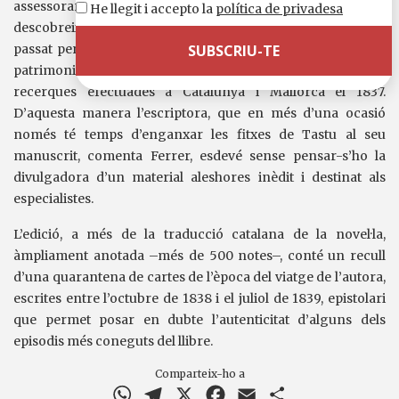
assessorar-la sobre les particularitats de la societat illenca i li
He llegit i accepto la
política de privadesa
descobreix temes i personatges històrics que li havien
passat per alt. Ho va fer proposant-li el fitxer que sobre el
patrimoni cultural català havia elaborat durant les seves
recerques efectuades a Catalunya i Mallorca el 1837.
D’aquesta manera l’escriptora, que en més d’una ocasió
només té temps d’enganxar les fitxes de Tastu al seu
manuscrit, comenta Ferrer, esdevé sense pensar-s’ho la
divulgadora d’un material aleshores inèdit i destinat als
especialistes.
L’edició, a més de la traducció catalana de la novel·la,
àmpliament anotada –més de 500 notes–, conté un recull
d’una quarantena de cartes de l’època del viatge de l’autora,
escrites entre l’octubre de 1838 i el juliol de 1839, epistolari
que permet posar en dubte l’autenticitat d’alguns dels
episodis més coneguts del llibre.
Comparteix-ho a
WhatsApp
Telegram
X
Facebook
Email
Comparteix