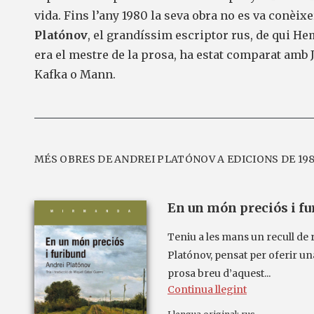
vida. Fins l’any 1980 la seva obra no es va conèixe
Platónov
, el grandíssim escriptor rus, de qui H
era el mestre de la prosa, ha estat comparat amb J
teix
Kafka o Mann.
MÉS OBRES DE ANDREI PLATÓNOV A EDICIONS DE 19
En un món preciós i f
Teniu a les mans un recull de 
Platónov, pensat per oferir u
prosa breu d’aquest...
Continua llegint