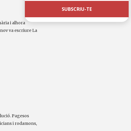
ària i alhora
ónov va escriure La
olució. Pagesos
licians i rodamons,