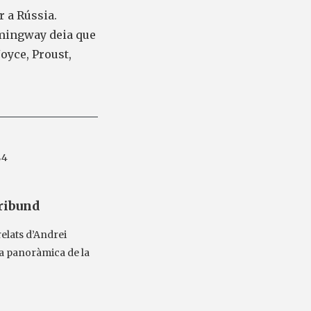
r a Rússia.
emingway deia que
oyce, Proust,
84
uribund
relats d’Andrei
na panoràmica de la