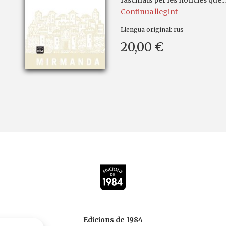
fascinats per les notícies que...
Continua llegint
Llengua original:
rus
20,00 €
Edicions de 1984