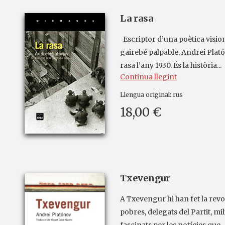
La rasa
Escriptor d’una poètica vision
gairebé palpable, Andrei Plat
rasa l’any 1930. És la història...
Continua llegint
Llengua original:
rus
18,00 €
Txevengur
A Txevengur hi han fet la rev
pobres, delegats del Partit, mi