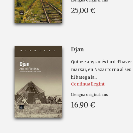
Llengua original:
rus
25,00 €
Djan
Quinze anys més tard d’haver
marxar, en Nazar torna al seu
hi batega la...
Continua llegint
Llengua original:
rus
16,90 €