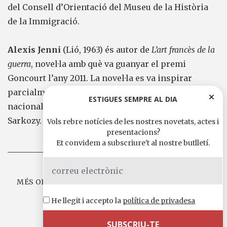
del Consell d’Orientació del Museu de la Història
de la Immigració.
Alexis Jenni
(Lió, 1963) és autor de
L’art francès de la
guerra
, novel·la amb què va guanyar el premi
Goncourt l’any 2011. La novel·la es va inspirar
parcialment en el debat sobre la «identitat
ESTIGUES SEMPRE AL DIA
nacional» que va promoure el president Nicolas
Sarkozy.
Vols rebre notícies de les nostres novetats, actes i
presentacions?
Et convidem a subscriure't al nostre butlletí.
MÉS OBRES DE ALEXIS BENJAMIN I JENNIS STORA A
EDICIONS DE 1984
He llegit i accepto la
política de privadesa