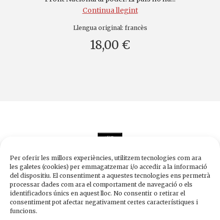
Continua llegint
Llengua original:
francès
18,00 €
Per oferir les millors experiències, utilitzem tecnologies com ara
les galetes (cookies) per emmagatzemar i/o accedir a la informació
del dispositiu. El consentiment a aquestes tecnologies ens permetrà
processar dades com ara el comportament de navegació o els
Edicions de 1984
identificadors únics en aquest lloc. No consentir o retirar el
Carrer Trafalgar, 10, 2n-2a A
consentiment pot afectar negativament certes característiques i
08010 Barcelona
funcions.