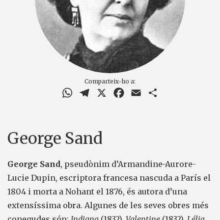
Comparteix-ho a:
WhatsApp
Telegram
X
Facebook
Email
Comparteix
George Sand
George Sand
, pseudònim d’Armandine-Aurore-
Lucie Dupin, escriptora francesa nascuda a París el
1804 i morta a Nohant el 1876, és autora d’una
extensíssima obra. Algunes de les seves obres més
conegudes són:
Indiana
(1832),
Valentine
(1832),
Lélia