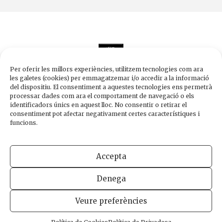
Per oferir les millors experiències, utilitzem tecnologies com ara
les galetes (cookies) per emmagatzemar i/o accedir a la informació
del dispositiu. El consentiment a aquestes tecnologies ens permetrà
processar dades com ara el comportament de navegació o els
Edicions de 1984
identificadors únics en aquest lloc. No consentir o retirar el
Carrer Trafalgar, 10, 2n-2a A
consentiment pot afectar negativament certes característiques i
08010 Barcelona
funcions.
Tel.
933 003 271
Fax 934 854 375
Accepta
1984@edicions1984.cat
Denega
INFORMACIÓ LEGAL
POLÍTICA DE PRIVADESA
POLÍTICA DE COOKIES
Veure preferències
DISSENY WEB