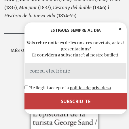
(1833),
Mauprat
(1837),
L’estany del diable
(1846) i
Història de la meva vida
(1854-55).
ESTIGUES SEMPRE AL DIA
Vols rebre notícies de les nostres novetats, actes i
presentacions?
MÉS OBRES DE GEORGE SAND A EDICIONS DE 1984
Et convidem a subscriure't al nostre butlletí.
He llegit i accepto la
política de privadesa