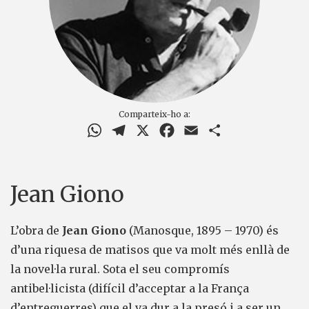
Comparteix-ho a:
WhatsApp
Telegram
X
Facebook
Email
Comparteix
Jean Giono
L’obra de
Jean Giono
(Manosque, 1895 – 1970) és
d’una riquesa de matisos que va molt més enllà de
la novel·la rural. Sota el seu compromís
antibel·licista (difícil d’acceptar a la França
d’entreguerres) que el va dur a la presó i a ser un