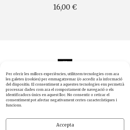
16,00 €
Per oferir les millors experiències, utilitzem tecnologies com ara
les galetes (cookies) per emmagatzemar i/o accedir a la informació
del dispositiu. El consentiment a aquestes tecnologies ens permetrà
processar dades com ara el comportament de navegació o els
Edicions de 1984
identificadors únics en aquest lloc. No consentir o retirar el
Carrer Trafalgar, 10, 2n-2a A
consentiment pot afectar negativament certes característiques i
08010 Barcelona
funcions.
Tel.
933 003 271
Fax 934 854 375
Accepta
1984@edicions1984.cat