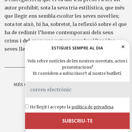
autor prohibit; sota la seva tria estilística, que més
que llegir ens sembla
escoltar
les seves novel·les;
sota tot això, hi ha, sobretot, la reflexió sobre el que
ha de redimir l’home contemporani dels seus
crims i del caos: una natura gens bucòlica i les
ESTIGUES SEMPRE AL DIA
seves lleis.
Vols rebre notícies de les nostres novetats, actes i
presentacions?
Et convidem a subscriure't al nostre butlletí.
MÉS OBRES DE JEAN GIONO A EDICIONS DE 1984
He llegit i accepto la
política de privadesa