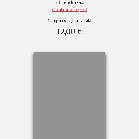
s’hi endinsa...
Continua llegint
Llengua original:
català
12,00 €