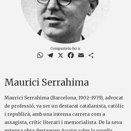
Comparteix-ho a:
WhatsApp
Telegram
X
Facebook
Email
Comparteix
Maurici Serrahima
Maurici Serrahima (Barcelona, 1902–1979), advocat
de professió, va ser un destacat catalanista, catòlic
i republicà, amb una intensa carrera com a
assagista, crític literari i memorialista. De la seva
extensa obra destaquen
Assaigs sobre la novel·la