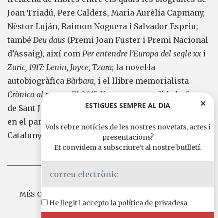
Joan Triadú, Pere Calders, Maria Aurèlia Capmany,
Nèstor Luján, Raimon Noguera i Salvador Espriu;
també
Deu daus
(Premi Joan Fuster i Premi Nacional
d’Assaig), així com
Per entendre l’Europa del segle xx
i
Zuric, 1917: Lenin, Joyce, Tzara
; la novel·la
autobiogràfica
Bàrbara
, i el llibre memorialista
Crònica al marge
. El 2015 li va ser concedida la Creu
ESTIGUES SEMPRE AL DIA
de Sant Jordi «per la seva significativa presència
en el panorama periodístic del darrer mig segle a
Vols rebre notícies de les nostres novetats, actes i
Catalunya».
presentacions?
Et convidem a subscriure't al nostre butlletí.
MÉS OBRES DE AGUSTÍ PONS A EDICIONS DE 1984
He llegit i accepto la
política de privadesa