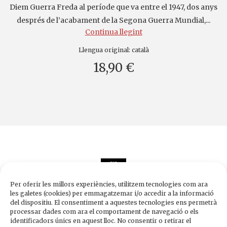
Diem Guerra Freda al període que va entre el 1947, dos anys
després de l’acabament de la Segona Guerra Mundial,...
Continua llegint
Llengua original:
català
18,90 €
Per oferir les millors experiències, utilitzem tecnologies com ara
les galetes (cookies) per emmagatzemar i/o accedir a la informació
del dispositiu. El consentiment a aquestes tecnologies ens permetrà
processar dades com ara el comportament de navegació o els
Edicions de 1984
identificadors únics en aquest lloc. No consentir o retirar el
Carrer Trafalgar, 10, 2n-2a A