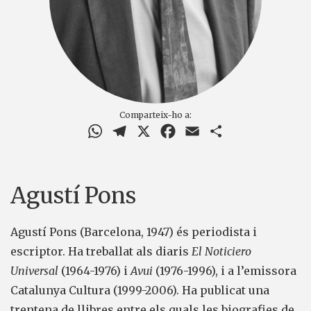
Comparteix-ho a:
WhatsApp
Telegram
X
Facebook
Email
Comparteix
Agustí Pons
Agustí Pons (Barcelona, 1947) és periodista i
escriptor. Ha treballat als diaris
El Noticiero
Universal
(1964-1976) i
Avui
(1976-1996), i a l’emissora
Catalunya Cultura (1999-2006). Ha publicat una
trentena de llibres entre els quals les biografies de