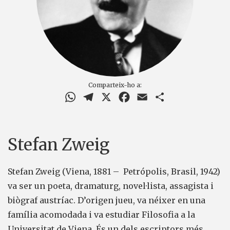
Comparteix-ho a:
WhatsApp
Telegram
X
Facebook
Email
Comparteix
Stefan Zweig
Stefan Zweig (Viena, 1881 – Petrópolis, Brasil, 1942)
va ser un poeta, dramaturg, novel·lista, assagista i
biògraf austríac. D’origen jueu, va néixer en una
família acomodada i va estudiar Filosofia a la
Universitat de Viena. És un dels escriptors més