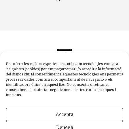
Per oferir les millors experiències, utilitzem tecnologies com ara
les galetes (cookies) per emmagatzemar i/o accedir a la informació
del dispositiu. El consentiment a aquestes tecnologies ens permetrà
processar dades com ara el comportament de navegació o els
Edicions de 1984
identificadors únics en aquest lloc. No consentir o retirar el
Carrer Trafalgar, 10, 2n-2a A
consentiment pot afectar negativament certes característiques i
08010 Barcelona
funcions.
Tel.
933 003 271
Fax 934 854 375
Accepta
1984@edicions1984.cat
Denega