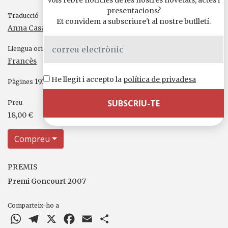
presentacions?
Traducció
Et convidem a subscriure't al nostre butlletí.
Anna Casassas
Llengua original
Francès
He llegit i accepto la
política de privadesa
192
Pàgines
Preu
18,00 €
Compreu
PREMIS
Premi Goncourt 2007
Comparteix-ho a
WhatsApp
Telegram
X
Facebook
Email
Comparteix