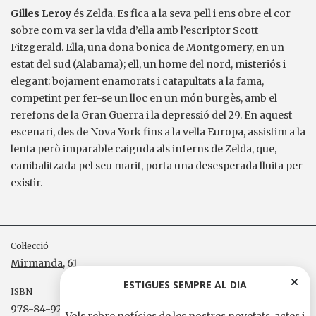
Gilles Leroy
és Zelda. Es fica a la seva pell i ens obre el cor
sobre com va ser la vida d’ella amb l’escriptor Scott
Fitzgerald. Ella, una dona bonica de Montgomery, en un
estat del sud (Alabama); ell, un home del nord, misteriós i
elegant: bojament enamorats i catapultats a la fama,
competint per fer-se un lloc en un món burgès, amb el
rerefons de la Gran Guerra i la depressió del 29. En aquest
escenari, des de Nova York fins a la vella Europa, assistim a la
lenta però imparable caiguda als inferns de Zelda, que,
canibalitzada pel seu marit, porta una desesperada lluita per
existir.
Col·lecció
Mirmanda
, 61
ESTIGUES SEMPRE AL DIA
ISBN
978-84-92440-20-7
Vols rebre notícies de les nostres novetats, actes i