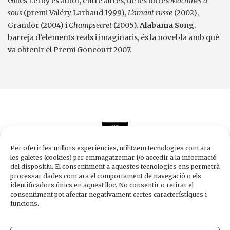
Gilles Leroy és autor, entre altres, de les obres
Machines à
sous
(premi Valéry Larbaud 1999),
L’amant russe
(2002),
Grandor (2004) i
Champsecret
(2005).
Alabama Song
,
barreja d’elements reals i imaginaris, és la novel•la amb què
va obtenir el Premi Goncourt 2007.
Per oferir les millors experiències, utilitzem tecnologies com ara
les galetes (cookies) per emmagatzemar i/o accedir a la informació
del dispositiu. El consentiment a aquestes tecnologies ens permetrà
processar dades com ara el comportament de navegació o els
Edicions de 1984
identificadors únics en aquest lloc. No consentir o retirar el
Carrer Trafalgar, 10, 2n-2a A
consentiment pot afectar negativament certes característiques i
08010 Barcelona
funcions.
Tel.
933 003 271
Fax 934 854 375