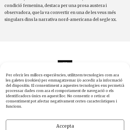
condició femenina, destaca per una prosa austera i
observadora, que la va convertir en una de les veus més
singulars dins la narrativa nord-americana del segle xx.
Per oferir les millors experiències, utilitzem tecnologies com ara
les galetes (cookies) per emmagatzemar i/o accedir a la informació
del dispositiu. El consentiment a aquestes tecnologies ens permetrà
processar dades com ara el comportament de navegació o els
Edicions de 1984
identificadors únics en aquest lloc. No consentir o retirar el
Carrer Trafalgar, 10, 2n-2a A
consentiment pot afectar negativament certes característiques i
08010 Barcelona
funcions.
Tel.
933 003 271
Fax 934 854 375
Accepta
1984@edicions1984.cat