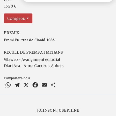
16,90 €
Compreu
PREMIS
Premi Pulitzer de Ficció 1935
RECULL DE PREMSA I MITJANS
Vilaweb - Avançament editorial
Diari Ara - Anna Carreras Aubets
Comparteix-ho a
WhatsApp
Telegram
X
Facebook
Email
Comparteix
JOHNSON, JOSEPHINE