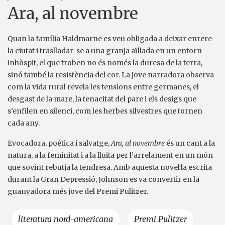
Ara, al novembre
Quan la família Haldmarne es veu obligada a deixar enrere
la ciutat i traslladar-se a una granja aïllada en un entorn
inhòspit, el que troben no és només la duresa de la terra,
sinó també la resistència del cor. La jove narradora observa
com la vida rural revela les tensions entre germanes, el
desgast de la mare, la tenacitat del pare i els desigs que
s’enfilen en silenci, com les herbes silvestres que tornen
cada any.
Evocadora, poètica i salvatge,
Ara, al novembre
és un cant a la
natura, a la feminitat i a la lluita per l’arrelament en un món
que sovint rebutja la tendresa. Amb aquesta novel·la escrita
durant la Gran Depressió, Johnson es va convertir en la
guanyadora més jove del Premi Pulitzer.
literatura nord-americana
Premi Pulitzer