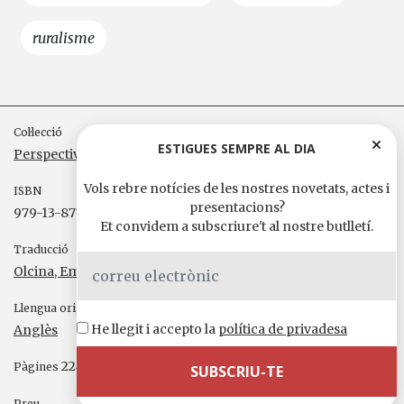
ruralisme
Col·lecció
ESTIGUES SEMPRE AL DIA
Perspectives
, 6
Vols rebre notícies de les nostres novetats, actes i
ISBN
presentacions?
979-13-87757-17-5
Et convidem a subscriure't al nostre butlletí.
Traducció
Olcina, Emili
Llengua original
He llegit i accepto la
política de privadesa
Anglès
224
Pàgines
Preu