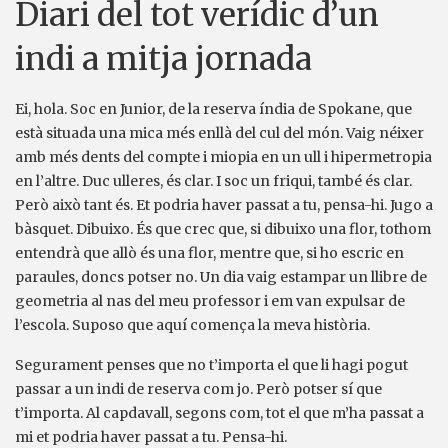
Diari del tot verídic d’un
indi a mitja jornada
Ei, hola. Soc en Junior, de la reserva índia de Spokane, que
està situada una mica més enllà del cul del món. Vaig néixer
amb més dents del compte i miopia en un ull i hipermetropia
en l’altre. Duc ulleres, és clar. I soc un friqui, també és clar.
Però això tant és. Et podria haver passat a tu, pensa-hi. Jugo a
bàsquet. Dibuixo. És que crec que, si dibuixo una flor, tothom
entendrà que allò és una flor, mentre que, si ho escric en
paraules, doncs potser no. Un dia vaig estampar un llibre de
geometria al nas del meu professor i em van expulsar de
l’escola. Suposo que aquí comença la meva història.
Segurament penses que no t’importa el que li hagi pogut
passar a un indi de reserva com jo. Però potser sí que
t’importa. Al capdavall, segons com, tot el que m’ha passat a
mi et podria haver passat a tu. Pensa-hi.