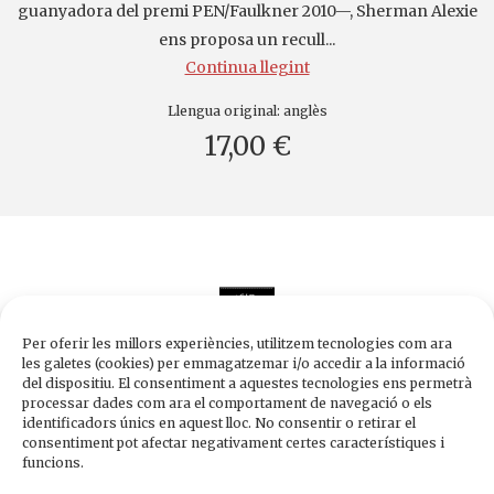
guanyadora del premi PEN/Faulkner 2010—, Sherman Alexie
ens proposa un recull...
Continua llegint
Llengua original:
anglès
17,00 €
Per oferir les millors experiències, utilitzem tecnologies com ara
les galetes (cookies) per emmagatzemar i/o accedir a la informació
del dispositiu. El consentiment a aquestes tecnologies ens permetrà
processar dades com ara el comportament de navegació o els
Edicions de 1984
identificadors únics en aquest lloc. No consentir o retirar el
Carrer Trafalgar, 10, 2n-2a A
consentiment pot afectar negativament certes característiques i
08010 Barcelona
funcions.
Tel.
933 003 271