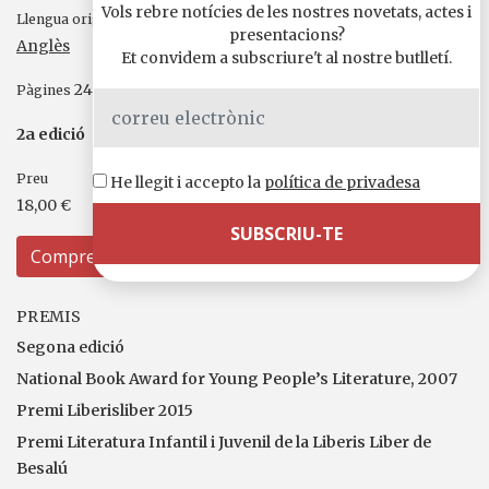
Vols rebre notícies de les nostres novetats, actes i
Llengua original
presentacions?
Anglès
Et convidem a subscriure't al nostre butlletí.
240
Pàgines
2a edició
Preu
He llegit i accepto la
política de privadesa
18,00 €
Compreu
PREMIS
Segona edició
National Book Award for Young People’s Literature, 2007
Premi Liberisliber 2015
Premi Literatura Infantil i Juvenil de la Liberis Liber de
Besalú