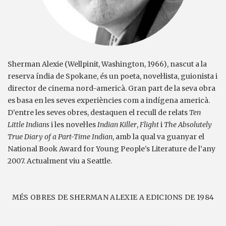
Sherman Alexie (Wellpinit, Washington, 1966), nascut a la
reserva índia de Spokane, és un poeta, novel·lista, guionista i
director de cinema nord-americà. Gran part de la seva obra
es basa en les seves experiències com a indígena americà.
D’entre les seves obres, destaquen el recull de relats
Ten
Little Indians
i les novel·les
Indian Killer
,
Flight
i
The Absolutely
True Diary of a Part-Time Indian
, amb la qual va guanyar el
National Book Award for Young People’s Literature de l’any
2007. Actualment viu a Seattle.
MÉS OBRES DE SHERMAN ALEXIE A EDICIONS DE 1984