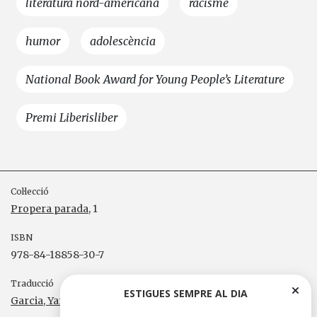
literatura nord-americana
racisme
humor
adolescència
National Book Award for Young People’s Literature
Premi Liberisliber
Col·lecció
Propera parada
, 1
ISBN
978-84-18858-30-7
Traducció
ESTIGUES SEMPRE AL DIA
Garcia, Yannick