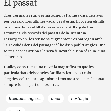
El passat
Tres germanes i un germà tornen a l’antiga casa dels avis
per passar-hi les últimes vacances d’estiu. Hi porten els fills,
una nova dona i el fill d’una exparella. Al llarg de tres
setmanes, els records del passat i de la infantesa
ressorgeixen i les tensions augmenten i es barregen amb
l’aire càlid i dens del paisatge idíl·lic d’un poblet anglès. Una
forma de vida arriba a la seva fi inevitable: una pèrdua i una
alliberació.
Hadley
construeix una novel·la magnífica en què les
particularitats dels vincles familiars, les seves crisis i
alegries, cobren protagonisme i ens mostren que el passat
sempre forma part de nosaltres.
literatura anglesa
amor
nostàlgia