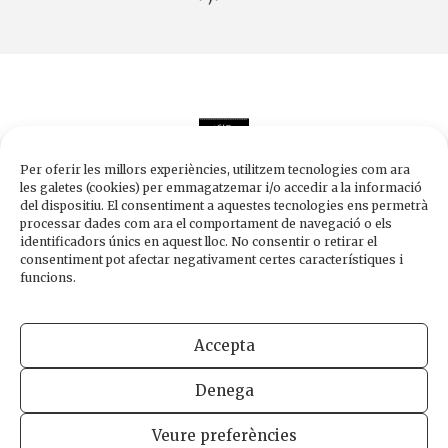
Per oferir les millors experiències, utilitzem tecnologies com ara
les galetes (cookies) per emmagatzemar i/o accedir a la informació
del dispositiu. El consentiment a aquestes tecnologies ens permetrà
processar dades com ara el comportament de navegació o els
Edicions de 1984
identificadors únics en aquest lloc. No consentir o retirar el
Carrer Trafalgar, 10, 2n-2a A
consentiment pot afectar negativament certes característiques i
08010 Barcelona
funcions.
Tel.
933 003 271
Fax 934 854 375
Accepta
1984@edicions1984.cat
Denega
INFORMACIÓ LEGAL
POLÍTICA DE PRIVADESA
POLÍTICA DE COOKIES
Veure preferències
DISSENY WEB