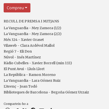
Compreu
RECULL DE PREMSA I MITJANS
La Vanguardia - Mey Zamora (1/2)
La Vanguardia - Mey Zamora (2/2)
Més 324 - Xavier Graset
Vilaweb - Clara Ardévol Mallol
Regió 7 - Eli Don
Núvol - Inés Martínez
Ràdio Cubelles - Xavier Borrell (min 1:11)
El Punt Avui - Lluís Llort
La República - Ramon Moreno
La Vanguardia - Lara Gómez Ruiz
L'Avenç - Joan Todó
Biblioteques de Barcelona - Begoña Gómez Urzaiz
Comparteix-ho a
WhatsApp
Telegram
X
Facebook
Email
Comparteix