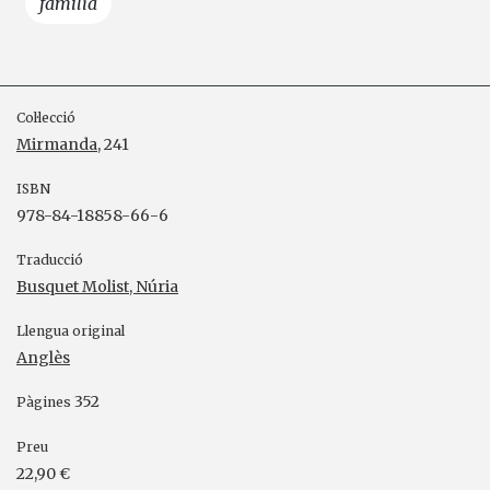
família
Col·lecció
Mirmanda
, 241
ISBN
978-84-18858-66-6
Traducció
Busquet Molist, Núria
Llengua original
Anglès
352
Pàgines
Preu
22,90 €