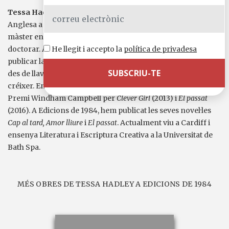
Tessa Hadley
(Bristol, 1956) es va llicenciar en Filologia
Anglesa a la Universitat de Cambridge. El 1993 va fer un
màster en Escriptura Creativa i al cap de cinc anys es va
He llegit i accepto la
política de privadesa
doctorar. Autora de vuit novel·les i tres llibres de relats, no va
publicar la seva primera novel·la fins als quaranta-sis anys i,
des de llavors, la seva reputació literària no ha parat de
créixer. Entre altres premis, ha estat guardonada amb el
Premi Windham Campbell per
Clever Girl
(2013) i
El passat
(2016). A Edicions de 1984, hem publicat les seves novel·les
Cap al tard,
Amor lliure
i
El passat
. Actualment viu a Cardiff i
ensenya Literatura i Escriptura Creativa a la Universitat de
Bath Spa.
MÉS OBRES DE TESSA HADLEY A EDICIONS DE 1984