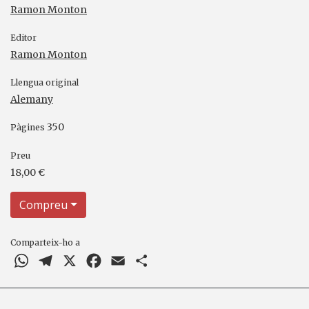
Ramon Monton
Editor
Ramon Monton
Llengua original
Alemany
350
Pàgines
Preu
18,00 €
Compreu
Comparteix-ho a
WhatsApp
Telegram
X
Facebook
Email
Comparteix