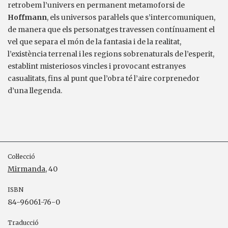
retrobem l’univers en permanent metamoforsi de
Hoffmann
, els universos paral·lels que s’intercomuniquen,
de manera que els personatges travessen contínuament el
vel que separa el món de la fantasia i de la realitat,
l’existència terrenal i les regions sobrenaturals de l’esperit,
establint misteriosos vincles i provocant estranyes
casualitats, fins al punt que l’obra té l’aire corprenedor
d’una llegenda.
Col·lecció
Mirmanda
, 40
ISBN
84-96061-76-0
Traducció