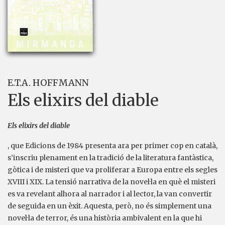
E.T.A. HOFFMANN
Els elixirs del diable
Els elixirs del diable
, que Edicions de 1984 presenta ara per primer cop en català,
s’inscriu plenament en la tradició de la literatura fantàstica,
gòtica i de misteri que va proliferar a Europa entre els segles
XVIII i XIX. La tensió narrativa de la novel·la en què el misteri
es va revelant alhora al narrador i al lector, la van convertir
de seguida en un èxit. Aquesta, però, no és simplement una
novel·la de terror, és una història ambivalent en la que hi