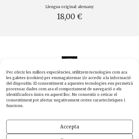
Llengua original:
alemany
18,00 €
Per oferir les millors experiències, utilitzem tecnologies com ara
les galetes (cookies) per emmagatzemar i/o accedir a la informació
del dispositiu. El consentiment a aquestes tecnologies ens permetrà
processar dades com ara el comportament de navegació o els
Edicions de 1984
identificadors únics en aquest lloc. No consentir o retirar el
Carrer Trafalgar, 10, 2n-2a A
consentiment pot afectar negativament certes característiques i
08010 Barcelona
funcions.
Tel.
933 003 271
Fax 934 854 375
Accepta
1984@edicions1984.cat