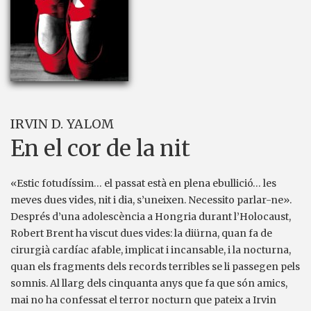
IRVIN D. YALOM
En el cor de la nit
«Estic fotudíssim… el passat està en plena ebullició… les
meves dues vides, nit i dia, s’uneixen. Necessito parlar-ne».
Després d’una adolescència a Hongria durant l’Holocaust,
Robert Brent ha viscut dues vides: la diürna, quan fa de
cirurgià cardíac afable, implicat i incansable, i la nocturna,
quan els fragments dels records terribles se li passegen pels
somnis. Al llarg dels cinquanta anys que fa que són amics,
mai no ha confessat el terror nocturn que pateix a Irvin