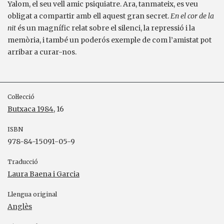
Yalom, el seu vell amic psiquiatre. Ara, tanmateix, es veu
obligat a compartir amb ell aquest gran secret.
En el cor de la
nit
és un magnífic relat sobre el silenci, la repressió i la
memòria, i també un poderós exemple de com l’amistat pot
arribar a curar-nos.
Col·lecció
Butxaca 1984
, 16
ISBN
978-84-15091-05-9
Traducció
Laura Baena i Garcia
Llengua original
Anglès