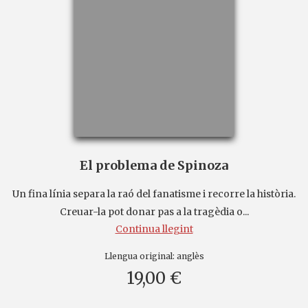
El problema de Spinoza
Un fina línia separa la raó del fanatisme i recorre la història.
Creuar-la pot donar pas a la tragèdia o...
Continua llegint
Llengua original:
anglès
19,00 €