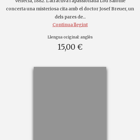
Venècia, 1882. L’atractiva i apassionada Lou Salomé
concerta una misteriosa cita amb el doctor Josef Breuer, un
dels pares de...
Continua llegint
Llengua original:
anglès
15,00 €