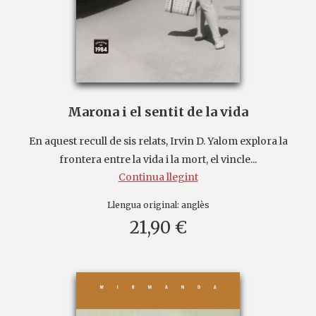
Marona i el sentit de la vida
En aquest recull de sis relats, Irvin D. Yalom explora la
frontera entre la vida i la mort, el vincle...
Continua llegint
Llengua original:
anglès
21,90 €