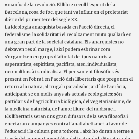
«manà» de la revolució. El llibre recull l’esperit de la
Barcelona, rosa de foc, que tant va influir en el proletariat
ibèric del primer terç del segle XX.
La ideologia anarquista basada en l’acció directa, el
federalisme, la solidaritat i el recolzament mutu quallarà en
una gran part de la societat catalana. Els anarquistes no
deixaven res al marge, i així podem esbrinar com
s’organitzen en grups d’afinitat de tipus naturista,
esperantista, espiritista, pacifista, ateu, individualista,
neomalthusià i sindicalista. El pensament filosòfics és
present en l’obra i en l’acció dels llibertaris que pregonen el
retorn a la natura, al frugal i paradisíac jardí de l’acràcia,
anticipant-se en molts anys als actuals ecologistes: són
partidaris de l’agricultura biològica, del vegetarianisme, de
la medicina naturista, de l’amor lliure, del nudisme…
Els llibertaris seran uns gran difusors de la seva filosofia i
encetaran campanyes contra l’analfabetisme i a favor de
l’educació i la cultura per a tothom. I això ho duran a terme a
través del comportament ètic, del teatre, de la literatura, de