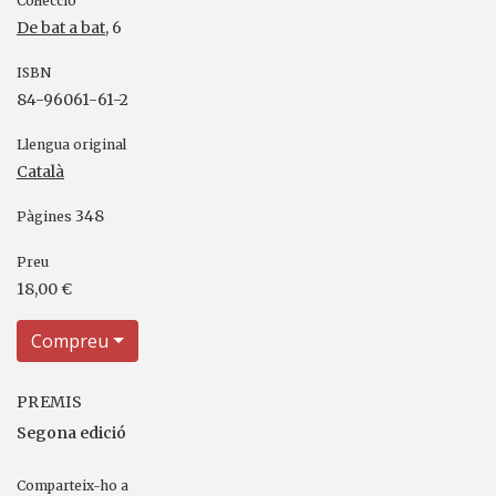
Col·lecció
De bat a bat
, 6
ISBN
84-96061-61-2
Llengua original
Català
348
Pàgines
Preu
18,00 €
Compreu
PREMIS
Segona edició
Comparteix-ho a