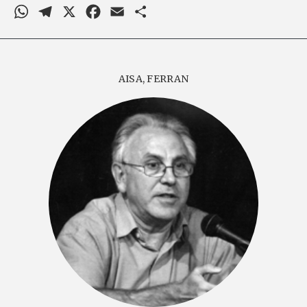
WhatsApp
Telegram
X
Facebook
Email
Comparteix
AISA, FERRAN