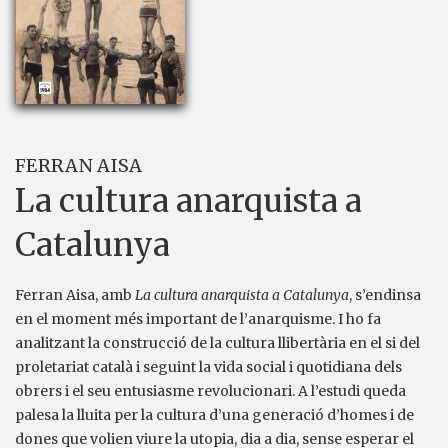
FERRAN AISA
La cultura anarquista a
Catalunya
Ferran Aisa, amb
La cultura anarquista a Catalunya
, s’endinsa
en el moment més important de l’anarquisme. I ho fa
analitzant la construcció de la cultura llibertària en el si del
proletariat català i seguint la vida social i quotidiana dels
obrers i el seu entusiasme revolucionari. A l’estudi queda
palesa la lluita per la cultura d’una generació d’homes i de
dones que volien viure la utopia, dia a dia, sense esperar el