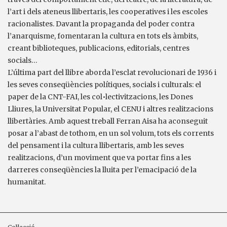
l’art i dels ateneus llibertaris, les cooperatives i les escoles
racionalistes. Davant la propaganda del poder contra
l’anarquisme, fomentaran la cultura en tots els àmbits,
creant biblioteques, publicacions, editorials, centres
socials…
L’última part del llibre aborda l’esclat revolucionari de 1936 i
les seves conseqüències polítiques, socials i culturals: el
paper de la CNT-FAI, les col•lectivitzacions, les Dones
Lliures, la Universitat Popular, el CENU i altres realitzacions
llibertàries. Amb aquest treball Ferran Aisa ha aconseguit
posar a l’abast de tothom, en un sol volum, tots els corrents
del pensament i la cultura llibertaris, amb les seves
realitzacions, d’un moviment que va portar fins a les
darreres conseqüències la lluita per l’emacipació de la
humanitat.