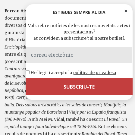
Ferran Aisa i Pàmpols
(Barcelona, 1948) ha estat comissari i
ESTIGUES SEMPRE AL DIA
documentalista d’exposicions, redactor i col·laborador de
diversos diaris i revistes, professor d’Història de l’ACCAT i
Vols rebre notícies de les nostres novetats, actes i
presentacions?
guionista de documentals. És premi Ciutat de Barcelona
Et convidem a subscriure't al nostre butlletí.
d’Història pel llibre
Una història de Barcelona. Ateneu
Enciclopèdic Popular (1902-1999)
. És autor de diversos llibres,
entre els quals destaquen
Camins utòpics. Barcelona 1868-1888
(coescrit amb Mei M. Vidal);
La cultura anarquista a Catalunya
;
Contrarevolució. Els Fets de Maig de 1937
;
Mestres, renovació i
He llegit i accepto la
política de privadesa
avantguarda a Catalunya
;
ECN 1
Radio CNT-FAI Barcelona. La voz
de la Revolución
;
Les avantguardes. Surrealisme i revolució
;
República, guerra i revolució. L’Ajuntament de Barcelona (1931-
1939)
;
CNT, la força obrera de Catalunya (1910-1939)
;
Barcelona
balla. Dels salons aristocràtics a les sales de concert
;
Montjuïc, la
muntanya popular de Barcelona
i
Viaje por la España franquista
(1969-1970)
. Amb Mei M. Vidal, també ha coescrit
El Raval. Un
espai al marge
i
Joan Salvat-Papasseit 1894-1924
. Entre els seus
reculls de poemes hi ha els següents:
Rambla del Raval
,
Terra