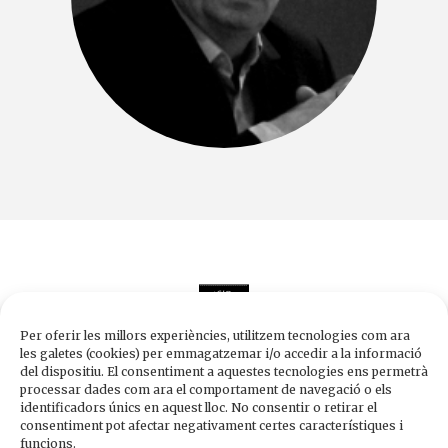
Per oferir les millors experiències, utilitzem tecnologies com ara
les galetes (cookies) per emmagatzemar i/o accedir a la informació
del dispositiu. El consentiment a aquestes tecnologies ens permetrà
processar dades com ara el comportament de navegació o els
Edicions de 1984
identificadors únics en aquest lloc. No consentir o retirar el
Carrer Trafalgar, 10, 2n-2a A
consentiment pot afectar negativament certes característiques i
08010 Barcelona
funcions.