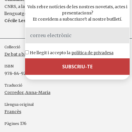
CNRS, a la unitat INSERM, especialista en l’estudi del
Vols rebre notícies de les nostres novetats, actes i
presentacions?
llenguatge en els bebès.
Et convidem a subscriure't al nostre butlletí.
Cécile Lestienne
és periodista.
Col·lecció
He llegit i accepto la
política de privadesa
De bat a bat
, 13
ISBN
978-84-92440-24-5
Traducció
Corredor, Anna-Maria
Llengua original
Francès
176
Pàgines