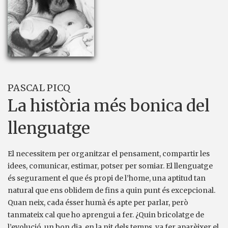
PASCAL PICQ
La història més bonica del
llenguatge
El necessitem per organitzar el pensament, compartir les
idees, comunicar, estimar, potser per somiar. El llenguatge
és segurament el que és propi de l’home, una aptitud tan
natural que ens oblidem de fins a quin punt és excepcional.
Quan neix, cada ésser humà és apte per parlar, però
tanmateix cal que ho aprengui a fer. ¿Quin bricolatge de
l’evolució, un bon dia, en la nit dels temps, va fer aparèixer el