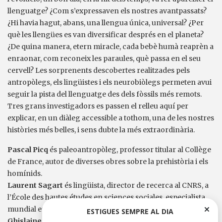
llenguatge? ¿Com s’expressaven els nostres avantpassats?
¿Hi havia hagut, abans, una llengua única, universal? ¿Per
què les llengües es van diversificar després en el planeta?
¿De quina manera, etern miracle, cada bebè humà reaprèn a
enraonar, com reconeix les paraules, què passa en el seu
cervell? Les sorprenents descobertes realitzades pels
antropòlegs, els lingüistes i els neurobiòlegs permeten avui
seguir la pista del llenguatge des dels fòssils més remots.
Tres grans investigadors es passen el relleu aquí per
explicar, en un diàleg accessible a tothom, una de les nostres
històries més belles, i sens dubte la més extraordinària.
Pascal Picq
és paleoantropòleg, professor titular al Collège
de France, autor de diverses obres sobre la prehistòria i els
homínids.
Laurent Sagart
és lingüista, director de recerca al CNRS, a
l’École des hautes études en sciences sociales, especialista
mundial en l’evolució de les llengües.
ESTIGUES SEMPRE AL DIA
Ghislaine Dehaene
és pediatra, directora de recerca al