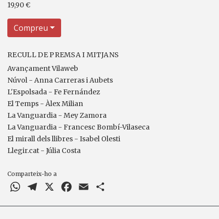
19,90 €
Compreu
RECULL DE PREMSA I MITJANS
Avançament Vilaweb
Núvol - Anna Carreras i Aubets
L'Espolsada - Fe Fernández
El Temps - Àlex Milian
La Vanguardia - Mey Zamora
La Vanguardia - Francesc Bombí-Vilaseca
El mirall dels llibres - Isabel Olesti
Llegir.cat - Júlia Costa
Comparteix-ho a
WhatsApp
Telegram
X
Facebook
Email
Comparteix