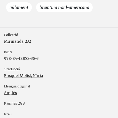
aïllament
literatura nord-americana
Col·lecció
Mirmanda
, 232
ISBN
978-84-18858-38-3
Traducció
Busquet Molist, Núria
Llengua original
Anglès
288
Pàgines
Preu