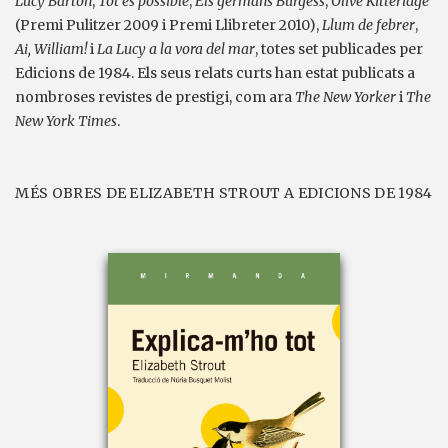
Lucy Barton
,
Tot és possible
,
Els germans Burgess
,
Olive Kitteridge
(Premi Pulitzer 2009 i Premi Llibreter 2010),
Llum de febrer
,
Ai, William!
i
La Lucy a la vora del mar
, totes set publicades per
Edicions de 1984. Els seus relats curts han estat publicats a
nombroses revistes de prestigi, com ara
The New Yorker
i
The
New York Times
.
MÉS OBRES DE ELIZABETH STROUT A EDICIONS DE 1984