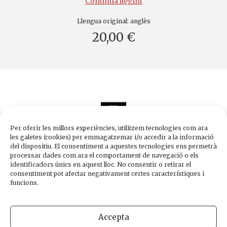
Continua llegint
Llengua original:
anglès
20,00 €
Per oferir les millors experiències, utilitzem tecnologies com ara
les galetes (cookies) per emmagatzemar i/o accedir a la informació
del dispositiu. El consentiment a aquestes tecnologies ens permetrà
processar dades com ara el comportament de navegació o els
Edicions de 1984
identificadors únics en aquest lloc. No consentir o retirar el
Carrer Trafalgar, 10, 2n-2a A
consentiment pot afectar negativament certes característiques i
08010 Barcelona
funcions.
Tel.
933 003 271
Fax 934 854 375
Accepta
1984@edicions1984.cat