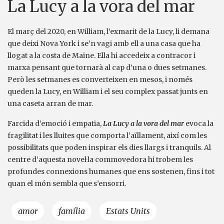
La Lucy a la vora del mar
El març del 2020, en William, l’exmarit de la Lucy, li demana
que deixi Nova York i se’n vagi amb ell a una casa que ha
llogat a la costa de Maine. Ella hi accedeix a contracor i
marxa pensant que tornarà al cap d’una o dues setmanes.
Però les setmanes es converteixen en mesos, i només
queden la Lucy, en William i el seu complex passat junts en
una caseta arran de mar.
Farcida d’emoció i empatia,
La Lucy a la vora del mar
evoca la
fragilitat i les lluites que comporta l’aïllament, així com les
possibilitats que poden inspirar els dies llargs i tranquils. Al
centre d’aquesta novel·la commovedora hi trobem les
profundes connexions humanes que ens sostenen, fins i tot
quan el món sembla que s’ensorri.
amor
família
Estats Units