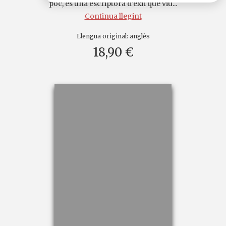
poc, és una escriptora d’èxit que viu...
Continua llegint
Llengua original:
anglès
18,90 €