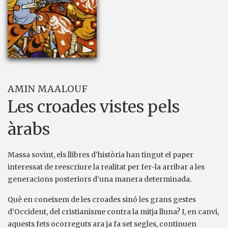
AMIN MAALOUF
Les croades vistes pels
àrabs
Massa sovint, els llibres d’història han tingut el paper
interessat de reescriure la realitat per fer-la arribar a les
generacions posteriors d’una manera determinada.
Què en coneixem de les croades sinó les grans gestes
d’Occident, del cristianisme contra la mitja lluna? I, en canvi,
aquests fets ocorreguts ara ja fa set segles, continuen