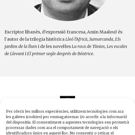
Escriptor libanès, d’expressió francesa, Amin Maalouf és
l’autor de la trilogia històrica
Lleó l’Africà
,
Samarcanda
,
Els
jardins de la llum
i de les novel·les
La roca de Tànios
,
Les escales
de Llevant
i
El primer segle després de Béatrice
.
Per oferir les millors experiències, utilitzem tecnologies com ara
les galetes (cookies) per emmagatzemar i/o accedir a la informació
del dispositiu. El consentiment a aquestes tecnologies ens permetrà
processar dades com ara el comportament de navegació o els
Edicions de 1984
identificadors únics en aquest lloc. No consentir o retirar el