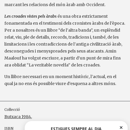
marcant les relacions del món àrab amb Occident.
Les croades vistes pels àrabs
és una obra estrictament
fonamentada en el testimoni dels cronistes àrabs de l’època.
Per a nosaltres és un llibre “de l’altra banda”, un esplèndid
relat, viu, ple de detalls, records, tradicions i, també, de les
limitacions i les contradiccions de l’antiga civilització àrab,
desconegudes i menyspreades pels seus atacants. Amin
Maalouf ha volgut escriure, a partir d’un punt de mira fins
ara oblidat “La veritable novel·la” de les croades.
Un llibre necessari en un moment històric, l’actual, en el
qual ja no ens és possible viure d’esquena a altres móns.
Col·lecció
Butxaca 1984
,
ESTIGUES SEMPRE AL DIA
ISBN