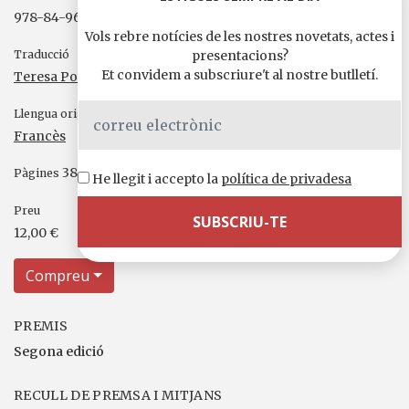
978-84-96064-26-3
Vols rebre notícies de les nostres novetats, actes i
Traducció
presentacions?
Et convidem a subscriure't al nostre butlletí.
Teresa Porredon i Bernaus
Llengua original
Francès
380
Pàgines
He llegit i accepto la
política de privadesa
Preu
12,00 €
Compreu
PREMIS
Segona edició
RECULL DE PREMSA I MITJANS