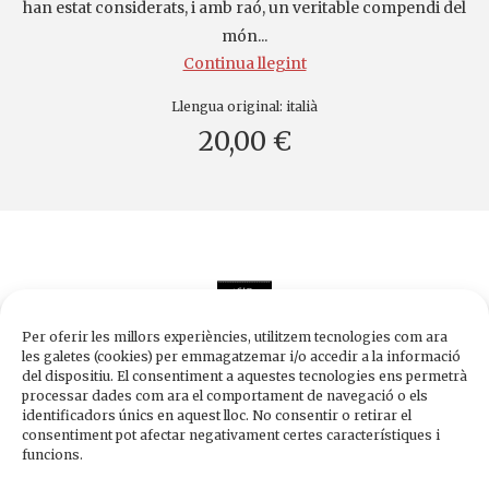
han estat considerats, i amb raó, un veritable compendi del
món...
Continua llegint
Llengua original:
italià
20,00 €
Per oferir les millors experiències, utilitzem tecnologies com ara
les galetes (cookies) per emmagatzemar i/o accedir a la informació
del dispositiu. El consentiment a aquestes tecnologies ens permetrà
processar dades com ara el comportament de navegació o els
Edicions de 1984
identificadors únics en aquest lloc. No consentir o retirar el
Carrer Trafalgar, 10, 2n-2a A
consentiment pot afectar negativament certes característiques i
08010 Barcelona
funcions.
Tel.
933 003 271