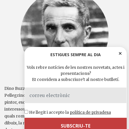
ESTIGUES SEMPRE AL DIA
Vols rebre notícies de les nostres novetats, actes i
presentacions?
Et convidem a subscriure't al nostre butlletí.
Dino Buzzati va néixer el 16 d’octubre de 1906 a San
Pellegrino, a prop de Belluno (Venècia). Novel·lista, poeta,
pintor, escenògraf, llibretista, de ben jove es manifesten el
interessos, el temes i les passions del futur escriptor, als
He llegit i accepto la
política de privadesa
quals romandrà fidel tota la vida: la poesia, la música, el
dibuix, la muntanya. Entre les seves obres més conegudes