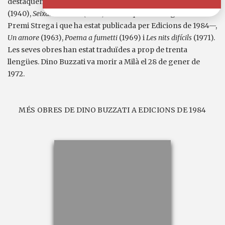
destaquen
Bàrnabo delle Montagne
(1933),
Il deserto dei tartari
(1940),
Seixanta contes
(1958) —amb què aconsegueix el
Premi Strega i que ha estat publicada per Edicions de 1984—,
Un amore
(1963),
Poema a fumetti
(1969) i
Les nits difícils
(1971).
Les seves obres han estat traduïdes a prop de trenta
llengües. Dino Buzzati va morir a Milà el 28 de gener de
1972.
MÉS OBRES DE DINO BUZZATI A EDICIONS DE 1984