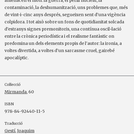
amenacen el món: la guerra, el perill nuclear, la
contaminació, la deshumanització, uns problemes que, més
de vint-i-cinc anys després, segueixen sent d’una vigència
colpidora. I tot això sobre un fons de quotidianitat solcada
d’estranys signes premonitoris, una contínua oscil•lació
entre la crònica periodística i el realisme fantàstic on
predomina un dels elements propis de l’autor: la ironia, a
voltes divertida, a voltes d’un sarcasme cruel, gairebé
apocalíptic.
Col·lecció
Mirmanda
, 60
ISBN
978-84-92440-11-5
Traducció
Gestí, Joaquim