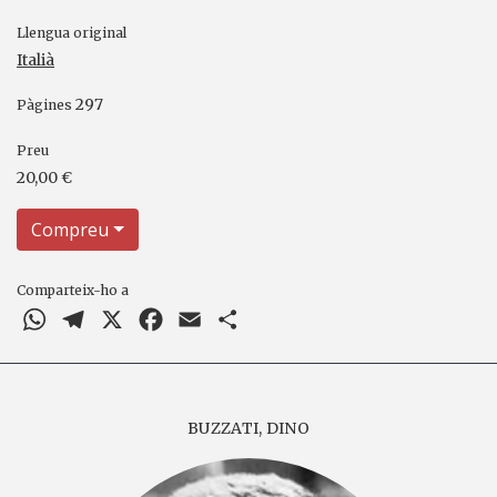
Llengua original
Italià
297
Pàgines
Preu
20,00 €
Compreu
Comparteix-ho a
WhatsApp
Telegram
X
Facebook
Email
Comparteix
BUZZATI, DINO