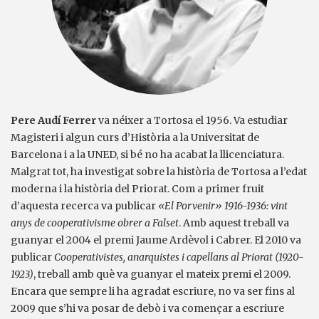
Pere Audí Ferrer
va néixer a Tortosa el 1956. Va estudiar
Magisteri i algun curs d’Història a la Universitat de
Barcelona i a la UNED, si bé no ha acabat la llicenciatura.
Malgrat tot, ha investigat sobre la història de Tortosa a l’edat
moderna i la història del Priorat. Com a primer fruit
d’aquesta recerca va publicar
«
El Porvenir
»
1916-1936: vint
anys de cooperativisme obrer a Falset
. Amb aquest treball va
guanyar el 2004 el premi Jaume Ardèvol i Cabrer. El 2010 va
publicar
Cooperativistes, anarquistes i capellans al Priorat (1920-
1923)
, treball amb què va guanyar el mateix premi el 2009.
Encara que sempre li ha agradat escriure, no va ser fins al
2009 que s’hi va posar de debò i va començar a escriure