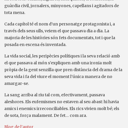
guàrdia civil, jornalers, minyones, capellans i agitadors de
tota mena.
Cada capítol té el nom d’un personatge protagonista i, a
través dels seus ulls, veiem el que passava dia a dia. La
majoria de les històries són fets documentats, tot i que la
posada en escena és inventada.
La vida social, les peripècies polítiques i la seva relació amb
el que passava al món s’expliquen amb una ironia molt
pròpia de la gent senzilla que pren distància del drama de la
seva vida i fa del viure el moment l’única manera de no
amargar-se.
La sang arriba al riu tal com, efectivament, passava
aleshores. Els eufemismes no estaven al seu abast: hi havia
amics i enemics irreconciliables. Els rics vivien molt bé; els
de sota, força malament. De fet… com ara.
Blog de l’autor