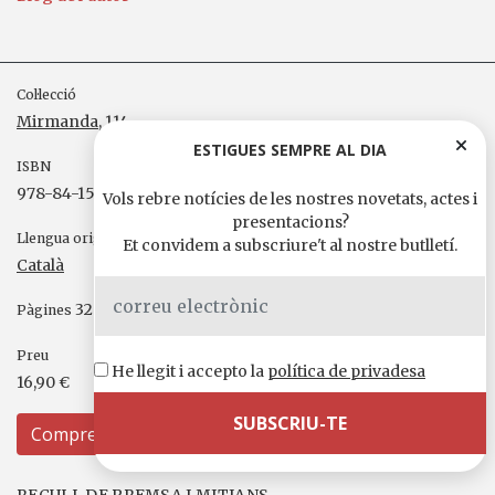
Col·lecció
Mirmanda
, 114
ESTIGUES SEMPRE AL DIA
ISBN
978-84-15835-15-8
Vols rebre notícies de les nostres novetats, actes i
presentacions?
Llengua original
Et convidem a subscriure't al nostre butlletí.
Català
320
Pàgines
Preu
He llegit i accepto la
política de privadesa
16,90 €
Compreu