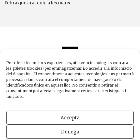
l’obra que ara teniu a les mans.
Per oferir les millors experiències, utilitzem tecnologies com ara
les galetes (cookies) per emmagatzemar i/o accedir a la informació
del dispositiu. El consentiment a aquestes tecnologies ens permetrà
processar dades com ara el comportament de navegació o els
Edicions de 1984
identificadors únics en aquest lloc. No consentir o retirar el
Carrer Trafalgar, 10, 2n-2a A
consentiment pot afectar negativament certes característiques i
08010 Barcelona
funcions.
Tel.
933 003 271
Fax 934 854 375
Accepta
1984@edicions1984.cat
Denega