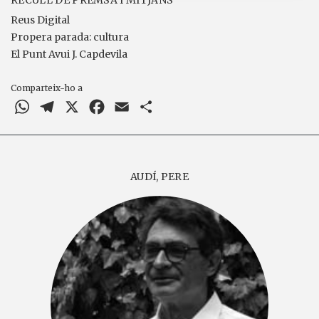
RECULL DE PREMSA I MITJANS
Reus Digital
Propera parada: cultura
El Punt Avui J. Capdevila
Comparteix-ho a
WhatsApp
Telegram
X
Facebook
Email
Comparteix
AUDÍ, PERE