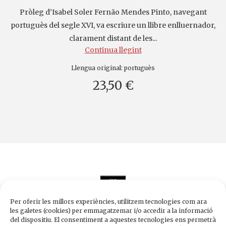
Pròleg d’Isabel Soler Fernão Mendes Pinto, navegant
portuguès del segle XVI, va escriure un llibre enlluernador,
clarament distant de les...
Continua llegint
Llengua original:
portuguès
23,50 €
Per oferir les millors experiències, utilitzem tecnologies com ara
les galetes (cookies) per emmagatzemar i/o accedir a la informació
del dispositiu. El consentiment a aquestes tecnologies ens permetrà