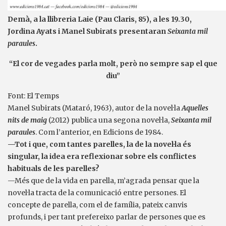
Demà, a la llibreria Laie (Pau Claris, 85), a les 19.30,
Jordina Ayats i Manel Subirats presentaran
Seixanta mil
paraules
.
“El cor de vegades parla molt, però no sempre sap el que
diu”
Font: El Temps
Manel Subirats (Mataró, 1963), autor de la novel·la
Aquelles
nits de maig
(2012) publica una segona novel·la,
Seixanta mil
paraules
. Com l’anterior, en Edicions de 1984.
—Tot i que, com tantes parelles, la de la novel·la és
singular, la idea era reflexionar sobre els conflictes
habituals de les parelles?
—Més que de la vida en parella, m’agrada pensar que la
novel·la tracta de la comunicació entre persones. El
concepte de parella, com el de família, pateix canvis
profunds, i per tant prefereixo parlar de persones que es