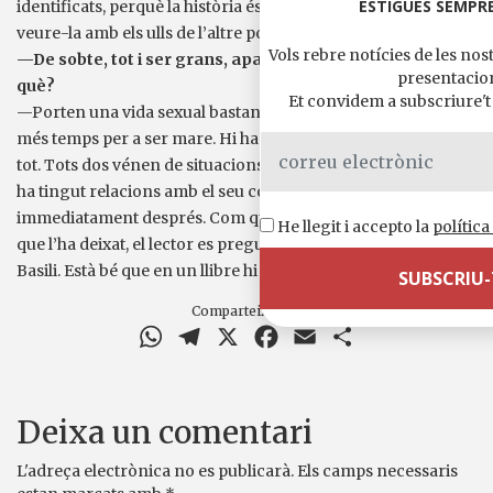
ESTIGUES SEMPRE
identificats, perquè la història és molt quotidiana, però en
veure-la amb els ulls de l’altre podem riure una mica.
Vols rebre notícies de les nost
—De sobte, tot i ser grans, apareix la maternitat. Per
presentacio
què?
Et convidem a subscriure't a
—Porten una vida sexual bastant activa i ella no pot esperar
més temps per a ser mare. Hi ha un punt que no s’explica del
tot. Tots dos vénen de situacions d’infidelitat: ella fa poc que
ha tingut relacions amb el seu cosí i l’embaràs es produeix
immediatament després. Com que no vull explicar quant fa
He llegit i accepto la
política
que l’ha deixat, el lector es preguntarà si el fill és seu o d’en
Basili. Està bé que en un llibre hi hagi preguntes obertes.
Comparteix-ho a
WhatsApp
Telegram
X
Facebook
Email
Comparteix
Deixa un comentari
L'adreça electrònica no es publicarà.
Els camps necessaris