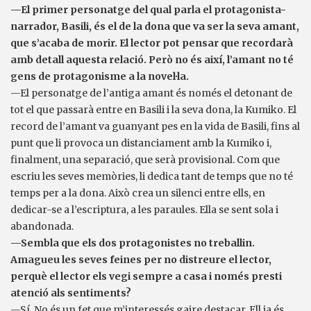
—El primer personatge del qual parla el protagonista-
narrador, Basili, és el de la dona que va ser la seva amant,
que s’acaba de morir. El lector pot pensar que recordarà
amb detall aquesta relació. Però no és així, l’amant no té
gens de protagonisme a la novel·la.
—El personatge de l’antiga amant és només el detonant de
tot el que passarà entre en Basili i la seva dona, la Kumiko. El
record de l’amant va guanyant pes en la vida de Basili, fins al
punt que li provoca un distanciament amb la Kumiko i,
finalment, una separació, que serà provisional. Com que
escriu les seves memòries, li dedica tant de temps que no té
temps per a la dona. Això crea un silenci entre ells, en
dedicar-se a l’escriptura, a les paraules. Ella se sent sola i
abandonada.
—Sembla que els dos protagonistes no treballin.
Amagueu les seves feines per no distreure el lector,
perquè el lector els vegi sempre a casa i només presti
atenció als sentiments?
—Sí. No és un fet que m’interessés gaire destacar. Ell ja és