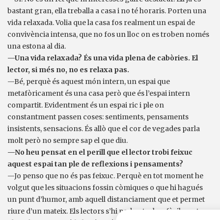
bastant gran, ella treballa a casa i no té horaris. Porten una
vida relaxada. Volia que la casa fos realment un espai de
convivència intensa, que no fos un lloc on es troben només
una estona al dia.
—Una vida relaxada? És una vida plena de cabòries. El
lector, si més no, no es relaxa pas.
—Bé, perquè és aquest món intern, un espai que
metafòricament és una casa però que és l’espai intern
compartit. Evidentment és un espai ric i ple on
constantment passen coses: sentiments, pensaments
insistents, sensacions. És allò que el cor de vegades parla
molt però no sempre sap el que diu.
—No heu pensat en el perill que el lector trobi feixuc
aquest espai tan ple de reflexions i pensaments?
—Jo penso que no és pas feixuc. Perquè en tot moment he
volgut que les situacions fossin còmiques o que hi hagués
un punt d’humor, amb aquell distanciament que et permet
riure d’un mateix. Els lectors s’hi poden trobar fàcilment