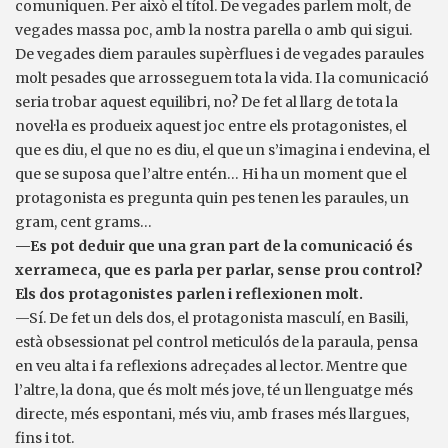
comuniquen. Per això el títol. De vegades parlem molt, de
vegades massa poc, amb la nostra parella o amb qui sigui.
De vegades diem paraules supèrflues i de vegades paraules
molt pesades que arrosseguem tota la vida. I la comunicació
seria trobar aquest equilibri, no? De fet al llarg de tota la
novel·la es produeix aquest joc entre els protagonistes, el
que es diu, el que no es diu, el que un s’imagina i endevina, el
que se suposa que l’altre entén… Hi ha un moment que el
protagonista es pregunta quin pes tenen les paraules, un
gram, cent grams…
—Es pot deduir que una gran part de la comunicació és
xerrameca, que es parla per parlar, sense prou control?
Els dos protagonistes parlen i reflexionen molt.
—Sí. De fet un dels dos, el protagonista masculí, en Basili,
està obsessionat pel control meticulós de la paraula, pensa
en veu alta i fa reflexions adreçades al lector. Mentre que
l’altre, la dona, que és molt més jove, té un llenguatge més
directe, més espontani, més viu, amb frases més llargues,
fins i tot.