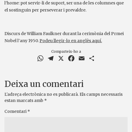
l’home: pot servir-li de suport, ser una de les columnes que
el sostinguin per perseverar i prevaldre.
Discurs de William Faulkner durant la cerimònia del Prmei
Nobel l’any 1950.
Podeu llegir-lo en anglès aquí.
Comparteix-ho a
WhatsApp
Telegram
X
Facebook
Email
Comparteix
Deixa un comentari
L'adreça electrònica no es publicarà.
Els camps necessaris
estan marcats amb
*
Comentari
*