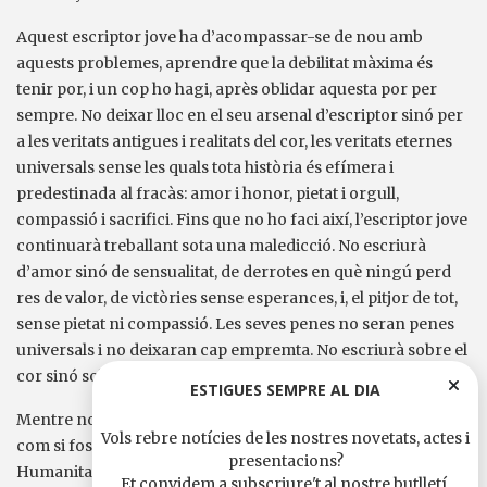
Aquest escriptor jove ha d’acompassar-se de nou amb
aquests problemes, aprendre que la debilitat màxima és
tenir por, i un cop ho hagi, après oblidar aquesta por per
sempre. No deixar lloc en el seu arsenal d’escriptor sinó per
a les veritats antigues i realitats del cor, les veritats eternes
universals sense les quals tota història és efímera i
predestinada al fracàs: amor i honor, pietat i orgull,
compassió i sacrifici. Fins que no ho faci així, l’escriptor jove
continuarà treballant sota una maledicció. No escriurà
d’amor sinó de sensualitat, de derrotes en què ningú perd
res de valor, de victòries sense esperances, i, el pitjor de tot,
sense pietat ni compassió. Les seves penes no seran penes
universals i no deixaran cap empremta. No escriurà sobre el
cor sinó sobre les glàndules.
ESTIGUES SEMPRE AL DIA
Mentre no capti de nou aquestes coses, continuarà escrivint
Vols rebre notícies de les nostres novetats, actes i
com si fos entre els homes només per observar la fi de la
presentacions?
Humanitat. Jo refuso acceptar la fi de la Humanitat.
Et convidem a subscriure't al nostre butlletí.