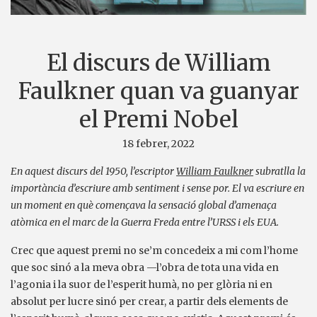
El discurs de William
Faulkner quan va guanyar
el Premi Nobel
18 febrer, 2022
En aquest discurs del 1950, l’escriptor
William Faulkner
subratlla la
importància d’escriure amb sentiment i sense por. El va escriure en
un moment en què començava la sensació global d’amenaça
atòmica en el marc de la Guerra Freda entre l’URSS i els EUA.
Crec que aquest premi no se’m concedeix a mi com l’home
que soc sinó a la meva obra —l’obra de tota una vida en
l’agonia i la suor de l’esperit humà, no per glòria ni en
absolut per lucre sinó per crear, a partir dels elements de