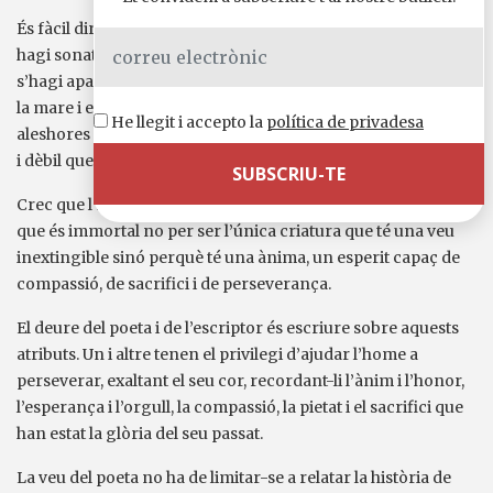
És fàcil dir que l’home és immortal perquè perdurarà; quan
hagi sonat l’última clarinada de la destrucció i el seu eco
s’hagi apagat entre les últimes roques inservibles que deixa
la mare i envermelleix la llum del crepuscle, fins i tot
He llegit i accepto la
política de privadesa
aleshores se sentirà un altre so: el de la seva veu inextingible
i dèbil que encara parla. També em nego a acceptar això.
Crec que l’home no perdurarà, simplemente prevaldrà. Crec
que és immortal no per ser l’única criatura que té una veu
inextingible sinó perquè té una ànima, un esperit capaç de
compassió, de sacrifici i de perseverança.
El deure del poeta i de l’escriptor és escriure sobre aquests
atributs. Un i altre tenen el privilegi d’ajudar l’home a
perseverar, exaltant el seu cor, recordant-li l’ànim i l’honor,
l’esperança i l’orgull, la compassió, la pietat i el sacrifici que
han estat la glòria del seu passat.
La veu del poeta no ha de limitar-se a relatar la història de