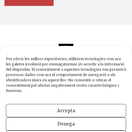
Per oferir les millors experiències, utilitzem tecnologies com ara
les galetes (cookies) per emmagatzemar i/o accedir a la informació
del dispositiu. El consentiment a aquestes tecnologies ens permetrà
processar dades com ara el comportament de navegació o els
Edicions de 1984
identificadors únics en aquest lloc. No consentir o retirar el
Carrer Trafalgar, 10, 2n-2a A
consentiment pot afectar negativament certes característiques i
08010 Barcelona
funcions.
Tel.
933 003 271
Fax 934 854 375
Accepta
1984@edicions1984.cat
Denega