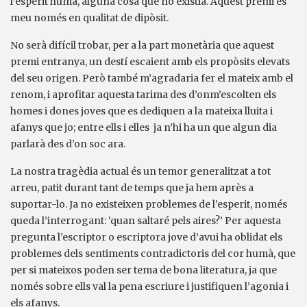
l’esperit humà, alguna cosa que no existia. Aquest premi és
meu només en qualitat de dipòsit.
No serà difícil trobar, per a la part monetària que aquest
premi entranya, un destí escaient amb els propòsits elevats
del seu origen. Però també m’agradaria fer el mateix amb el
renom, i aprofitar aquesta tarima des d’onm’escolten els
homes i dones joves que es dediquen a la mateixa lluita i
afanys que jo; entre ells i elles ja n’hi ha un que algun dia
parlarà des d’on soc ara.
La nostra tragèdia actual és un temor generalitzat a tot
arreu, patit durant tant de temps que ja hem après a
suportar-lo. Ja no existeixen problemes de l’esperit, només
queda l’interrogant: ‘quan saltaré pels aires?’ Per aquesta
pregunta l’escriptor o escriptora jove d’avui ha oblidat els
problemes dels sentiments contradictoris del cor humà, que
per si mateixos poden ser tema de bona literatura, ja que
només sobre ells val la pena escriure i justifiquen l’agonia i
els afanys.