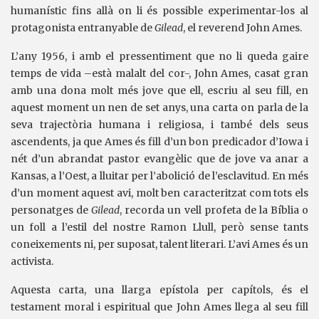
humanístic fins allà on li és possible experimentar-los al
protagonista entranyable de
Gilead
, el reverend John Ames.
L’any 1956, i amb el pressentiment que no li queda gaire
temps de vida –està malalt del cor-, John Ames, casat gran
amb una dona molt més jove que ell, escriu al seu fill, en
aquest moment un nen de set anys, una carta on parla de la
seva trajectòria humana i religiosa, i també dels seus
ascendents, ja que Ames és fill d’un bon predicador d’Iowa i
nét d’un abrandat pastor evangèlic que de jove va anar a
Kansas, a l’Oest, a lluitar per l’abolició de l’esclavitud. En més
d’un moment aquest avi, molt ben caracteritzat com tots els
personatges de
Gilead
, recorda un vell profeta de la Bíblia o
un foll a l’estil del nostre Ramon Llull, però sense tants
coneixements ni, per suposat, talent literari. L’avi Ames és un
activista.
Aquesta carta, una llarga epístola per capítols, és el
testament moral i espiritual que John Ames llega al seu fill