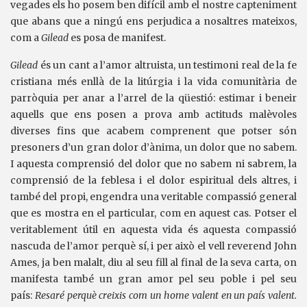
vegades els ho posem ben difícil amb el nostre capteniment
que abans que a ningú ens perjudica a nosaltres mateixos,
com a
Gilead
es posa de manifest.
Gilead
és un cant a l’amor altruista, un testimoni real de la fe
cristiana més enllà de la litúrgia i la vida comunitària de
parròquia per anar a l’arrel de la qüestió: estimar i beneir
aquells que ens posen a prova amb actituds malèvoles
diverses fins que acabem comprenent que potser són
presoners d’un gran dolor d’ànima, un dolor que no sabem.
I aquesta comprensió del dolor que no sabem ni sabrem, la
comprensió de la feblesa i el dolor espiritual dels altres, i
també del propi, engendra una veritable compassió general
que es mostra en el particular, com en aquest cas. Potser el
veritablement útil en aquesta vida és aquesta compassió
nascuda de l’amor perquè sí, i per això el vell reverend John
Ames, ja ben malalt, diu al seu fill al final de la seva carta, on
manifesta també un gran amor pel seu poble i pel seu
país:
Resaré perquè creixis com un home valent en un país valent.