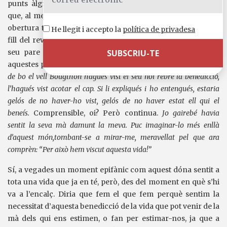
punts àlgids, d’una gran emotivitat sensible i espiritual, i
que, al meu parer, culmina en el moment en què amb una
obertura total del cor per part de John Ames i el jove Ames
He llegit i accepto la
política de privadesa
fill del reverend Boughton, aquest rep la benedicció que el
seu pare ja no li pot donar perquè està en coma. Amb
aquestes paraules ho relata Ames en la carta al seu fill:
Tant
de bo el vell Bougthon hagués vist el seu noi rebre la benedicció,
l’hagués vist acotar el cap. Si li expliqués i ho entengués, estaria
gelós de no haver-ho vist, gelós de no haver estat ell qui el
beneís.
Comprensible, oi? Però continua.
Jo gairebé havia
sentit la seva mà damunt la meva. Puc imaginar-lo més enllà
d’aquest món,tombant-se a mirar-me, meravellat pel que ara
comprèn: “Per això hem viscut aquesta vida!”
Sí, a vegades un moment epifànic com aquest dóna sentit a
tota una vida que ja en té, però, des del moment en què s’hi
va a l’encalç. Diria que fem el que fem perquè sentim la
necessitat d’aquesta benedicció de la vida que pot venir de la
mà dels qui ens estimen, o fan per estimar-nos, ja que a