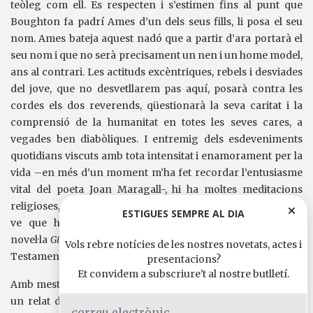
teòleg com ell. Es respecten i s’estimen fins al punt que
Boughton fa padrí Ames d’un dels seus fills, li posa el seu
nom. Ames bateja aquest nadó que a partir d’ara portarà el
seu nom i que no serà precisament un nen i un home model,
ans al contrari. Les actituds excèntriques, rebels i desviades
del jove, que no desvetllarem pas aquí, posarà contra les
cordes els dos reverends, qüestionarà la seva caritat i la
comprensió de la humanitat en totes les seves cares, a
vegades ben diabòliques. I entremig dels esdeveniments
quotidians viscuts amb tota intensitat i enamorament per la
vida –en més d’un moment m’ha fet recordar l’entusiasme
vital del poeta Joan Maragall-, hi ha moltes meditacions
religioses, metafísiques, riques en la vida de l’esperit. D’aquí
ESTIGUES SEMPRE AL DIA
ve que hagi afirmat al principi d’aquest escrit que la
novel·la
Gilead
podria ser llegida com un comentari del Nou
Vols rebre notícies de les nostres novetats, actes i
Testament.
presentacions?
Et convidem a subscriure't al nostre butlletí.
Amb mestria narrativa, a
Gilead
Marilynne Robinson teixeix
un relat de gran calat humà i humanístic que té diversos