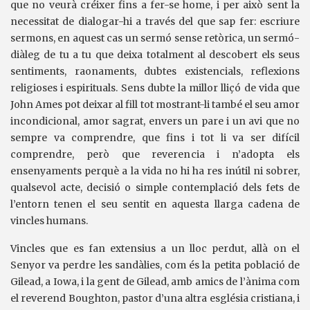
que no veurà créixer fins a fer-se home, i per això sent la
necessitat de dialogar-hi a través del que sap fer: escriure
sermons, en aquest cas un sermó sense retòrica, un sermó-
diàleg de tu a tu que deixa totalment al descobert els seus
sentiments, raonaments, dubtes existencials, reflexions
religioses i espirituals. Sens dubte la millor lliçó de vida que
John Ames pot deixar al fill tot mostrant-li també el seu amor
incondicional, amor sagrat, envers un pare i un avi que no
sempre va comprendre, que fins i tot li va ser difícil
comprendre, però que reverencia i n’adopta els
ensenyaments perquè a la vida no hi ha res inútil ni sobrer,
qualsevol acte, decisió o simple contemplació dels fets de
l’entorn tenen el seu sentit en aquesta llarga cadena de
vincles humans.
Vincles que es fan extensius a un lloc perdut, allà on el
Senyor va perdre les sandàlies, com és la petita població de
Gilead, a Iowa, i la gent de Gilead, amb amics de l’ànima com
el reverend Boughton, pastor d’una altra església cristiana, i