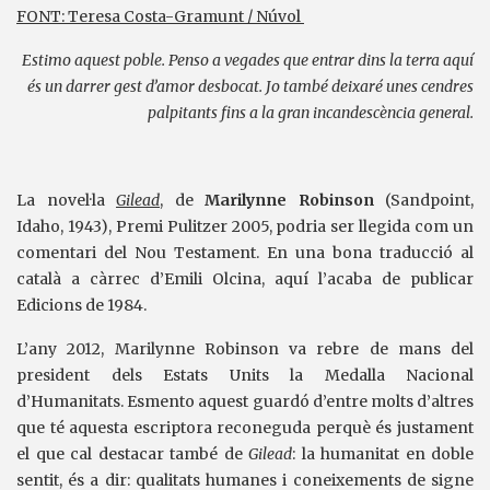
FONT: Teresa Costa-Gramunt / Núvol
Estimo aquest poble. Penso a vegades que entrar dins la terra aquí
és un darrer gest d’amor desbocat. Jo també deixaré unes cendres
palpitants fins a la gran incandescència general.
La novel·la
Gilead
, de
Marilynne Robinson
(Sandpoint,
Idaho, 1943), Premi Pulitzer 2005, podria ser llegida com un
comentari del Nou Testament. En una bona traducció al
català a càrrec d’Emili Olcina, aquí l’acaba de publicar
Edicions de 1984.
L’any 2012, Marilynne Robinson va rebre de mans del
president dels Estats Units la Medalla Nacional
d’Humanitats. Esmento aquest guardó d’entre molts d’altres
que té aquesta escriptora reconeguda perquè és justament
el que cal destacar també de
Gilead
: la humanitat en doble
sentit, és a dir: qualitats humanes i coneixements de signe