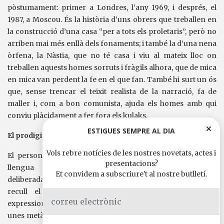
pòstumament: primer a Londres, l’any 1969, i després, el
1987, a Moscou. És la història d’uns obrers que treballen en
la construcció d’una casa “per a tots els proletaris”, però no
arriben mai més enllà dels fonaments; i també la d’una nena
òrfena, la Nàstia, que no té casa i viu al mateix lloc on
treballen aquests homes sorruts i fràgils alhora, que de mica
en mica van perdent la fe en el que fan. També hi surt un ós
que, sense trencar el teixit realista de la narració, fa de
maller i, com a bon comunista, ajuda els homes amb qui
conviu plàcidament a fer fora els kulaks.
ESTIGUES SEMPRE AL DIA
El prodigi lingüístic de l’autor
Vols rebre notícies de les nostres novetats, actes i
El personatge més viu, però, i el més imprevisible, és la
presentacions?
llengua d’Andrei Platónov, una llengua única,
Et convidem a subscriure't al nostre butlletí.
deliberadament incorrecta, angulosa i tautològica, que
recull el titubeig de les converses quotidianes, les
expressions populars, els tecnicismes propis de l’època i
unes metàfores que fan pensar en la poesia expressionista.