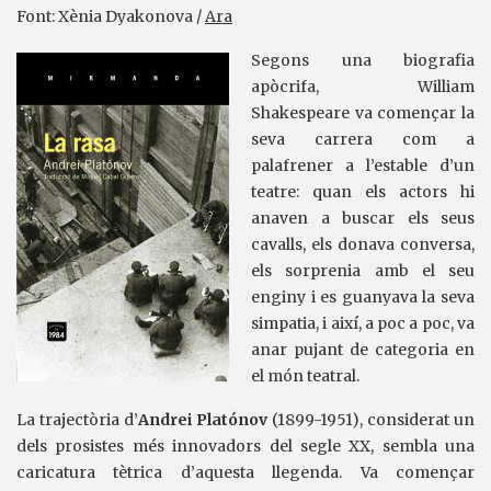
Font: Xènia Dyakonova /
Ara
Segons una biografia
apòcrifa, William
Shakespeare va començar la
seva carrera com a
palafrener a l’estable d’un
teatre: quan els actors hi
anaven a buscar els seus
cavalls, els donava conversa,
els sorprenia amb el seu
enginy i es guanyava la seva
simpatia, i així, a poc a poc, va
anar pujant de categoria en
el món teatral.
La trajectòria d’
Andrei Platónov
(1899-1951), considerat un
dels prosistes més innovadors del segle XX, sembla una
caricatura tètrica d’aquesta llegenda. Va començar