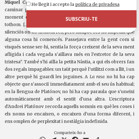
Miquel Cabal
la trasllada admirablement: “En Vósxev va
He llegit i accepto la
política de privadesa
caminar per la ciutat fins al capvespre, com si esperés el
moment en què el món s’havia de tornar conegut per a
tothom. […] En la foscor del seu cos, va percebre un lloc
silenciós on no hi havia res, però tampoc res no impedia que
alguna cosa hi comencés. Passejava entre la gent com si
visqués sense ser-hi, sentia la força creixent de la seva ment
afligida i cada vegada s’aïllava més en l’estretor de la seva
tristesa”. També s’hi aïlla la petita Nàstia, a qui els obrers fan
dos regals impagables: un taüt perquè l’utilitzi com a llit, i un
altre perquè hi guardi les joguines. A
La rasa
no hi ha cap
objecte que s’associï immediatament amb el seu ús habitual;
en la llengua de Platónov, no hi ha cap paraula que s’uneixi
automàticament amb el sentit d’una altra. L’escriptura
d’Andrei Platónov recorda aquells somnis en què les coses i
els noms no encaixen, o encaixen d’una forma diferent, i
ens omplen de perplexitat i nostàlgia indefinida.
Comparteix-ho a
WhatsApp
Telegram
X
Facebook
Email
Comparteix