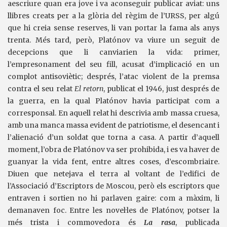
aescriure quan era jove i va aconseguir publicar aviat: uns
llibres creats per a la glòria del règim de l’URSS, per algú
que hi creia sense reserves, li van portar la fama als anys
trenta. Més tard, però, Platónov va viure un seguit de
decepcions que li canviarien la vida: primer,
l’empresonament del seu fill, acusat d’implicació en un
complot antisoviètic; després, l’atac violent de la premsa
contra el seu relat
El retorn
, publicat el 1946, just després de
la guerra, en la qual Platónov havia participat com a
corresponsal. En aquell relat hi descrivia amb massa cruesa,
amb una manca massa evident de patriotisme, el desencant i
l’alienació d’un soldat que torna a casa. A partir d’aquell
moment, l’obra de Platónov va ser prohibida, i es va haver de
guanyar la vida fent, entre altres coses, d’escombriaire.
Diuen que netejava el terra al voltant de l’edifici de
l’Associació d’Escriptors de Moscou, però els escriptors que
entraven i sortien no hi parlaven gaire: com a màxim, li
demanaven foc. Entre les novel·les de Platónov, potser la
més trista i commovedora és
La rasa
, publicada