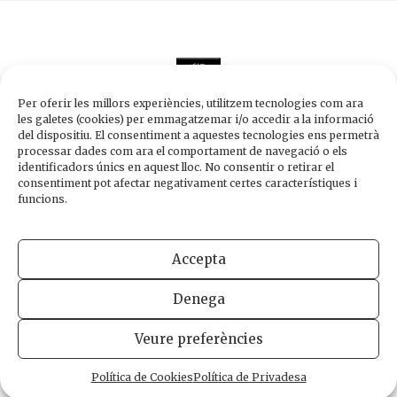
Per oferir les millors experiències, utilitzem tecnologies com ara
les galetes (cookies) per emmagatzemar i/o accedir a la informació
del dispositiu. El consentiment a aquestes tecnologies ens permetrà
processar dades com ara el comportament de navegació o els
Edicions de 1984
identificadors únics en aquest lloc. No consentir o retirar el
Carrer Trafalgar, 10, 2n-2a A
consentiment pot afectar negativament certes característiques i
08010 Barcelona
funcions.
Tel.
933 003 271
Fax 934 854 375
Accepta
1984@edicions1984.cat
Denega
INFORMACIÓ LEGAL
POLÍTICA DE PRIVADESA
POLÍTICA DE COOKIES
Veure preferències
DISSENY WEB
Política de Cookies
Política de Privadesa