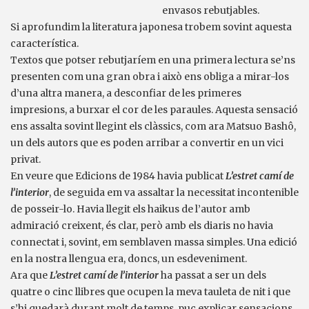
envasos rebutjables.
Si aprofundim la literatura japonesa trobem sovint aquesta
característica.
Textos que potser rebutjaríem en una primera lectura se’ns
presenten com una gran obra i això ens obliga a mirar-los
d’una altra manera, a desconfiar de les primeres
impresions, a burxar el cor de les paraules. Aquesta sensació
ens assalta sovint llegint els clàssics, com ara Matsuo Bashô,
un dels autors que es poden arribar a convertir en un vici
privat.
En veure que Edicions de 1984 havia publicat
L’estret camí de
l’interior
, de seguida em va assaltar la necessitat incontenible
de posseir-lo. Havia llegit els haikus de l’autor amb
admiració creixent, és clar, però amb els diaris no havia
connectat i, sovint, em semblaven massa simples. Una edició
en la nostra llengua era, doncs, un esdeveniment.
Ara que
L’estret camí de l’interior
ha passat a ser un dels
quatre o cinc llibres que ocupen la meva tauleta de nit i que
s’hi quedarà durant molt de temps, puc explicar sensacions