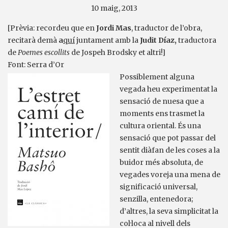
10 maig, 2013
[Prèvia: recordeu que en
Jordi Mas
, traductor de l’obra,
recitarà demà
a
quí
juntament amb la
Judit Díaz,
traductora
de
Poemes escollits
de Jospeh Brodsky et altri!]
Font: Serra d’Or
Possiblement alguna
vegada heu experimentat la
sensació de nuesa que a
moments ens trasmet la
cultura oriental. És una
sensació que pot passar del
sentit diàfan de les coses a la
buidor més absoluta, de
vegades voreja una mena de
significació universal,
senzilla, entenedora;
d’altres, la seva simplicitat la
col·loca al nivell dels