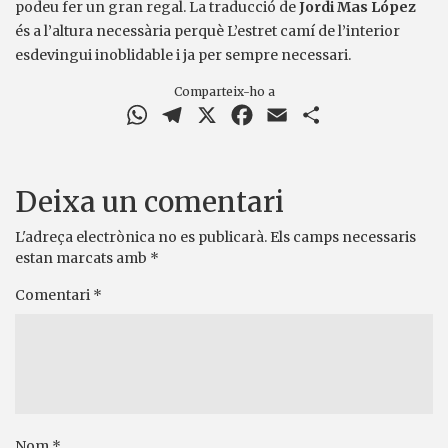
podeu fer un gran regal. La traducció de
Jordi Mas López
és a l’altura necessària perquè L’estret camí de l’interior
esdevingui inoblidable i ja per sempre necessari.
Comparteix-ho a
WhatsApp
Telegram
X
Facebook
Email
Comparteix
Deixa un comentari
L'adreça electrònica no es publicarà.
Els camps necessaris
estan marcats amb
*
Comentari
*
Nom
*