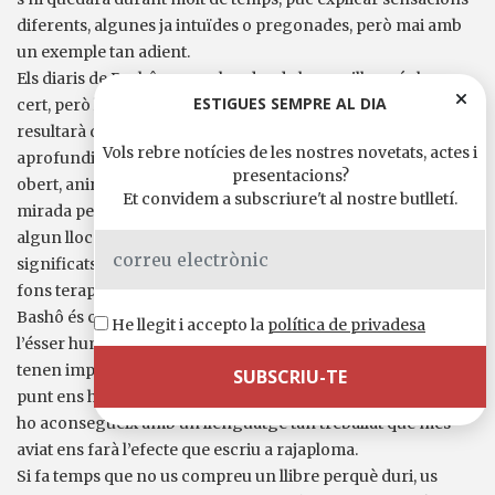
diferents, algunes ja intuïdes o pregonades, però mai amb
un exemple tan adient.
Els diaris de Bashô ens parlen des de la senzillesa, és ben
ESTIGUES SEMPRE AL DIA
cert, però la simplicitat no hi té lloc en cap moment. Tot i que
resultarà difícil per a les nostres ments occidentals, si
Vols rebre notícies de les nostres novetats, actes i
aprofundim les seves paraules, si hi dediquem un temps net i
presentacions?
obert, anirem comprovant com ens va atrapant dins la seva
Et convidem a subscriure't al nostre butlletí.
mirada per transmetre’ns un sentit diferent, més proper a
algun lloc de la nostra experiència on les coses tenien
significats primigenis i era possible deixar-se envair pel
fons terapèutic que alberga tot llenguatge.
Bashô és capaç d’escriure sobre aspectes molt complexos de
He llegit i accepto la
política de privadesa
l’ésser humà i, si no hi estem atents, de fernos creure que no
tenen importància. Però depèn de nosaltres, fins a quin
punt ens hagi assaltat l’oblit d’allò que paga la pena. I tot això
ho aconsegueix amb un llenguatge tan treballat que més
aviat ens farà l’efecte que escriu a rajaploma.
Si fa temps que no us compreu un llibre perquè duri, us