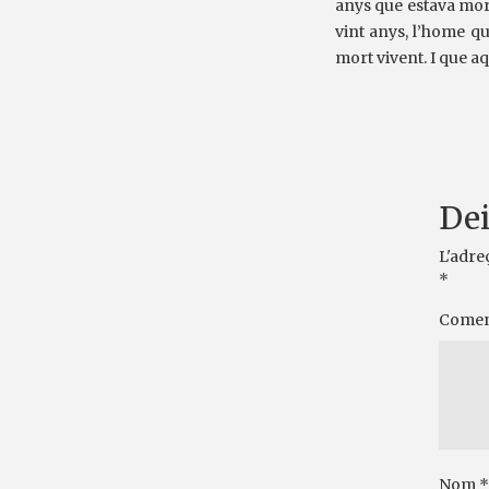
anys que estava mort
vint anys, l’home qu
mort vivent. I que a
Dei
L'adre
*
Comen
Nom
*