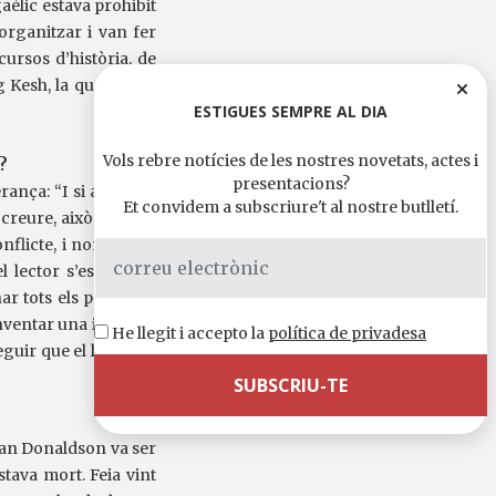
aèlic estava prohibit
organitzar i van fer
cursos d’història, de
g Kesh, la que surt al
ESTIGUES SEMPRE AL DIA
Vols rebre notícies de les nostres novetats, actes i
?
presentacions?
ança: “I si això que
Et convidem a subscriure't al nostre butlletí.
 creure, això, com va
onflicte, i només per
 lector s’estimés el
ar tots els pretextos
inventar una infància
He llegit i accepto la
política de privadesa
guir que el lector es
uan Donaldson va ser
stava mort. Feia vint