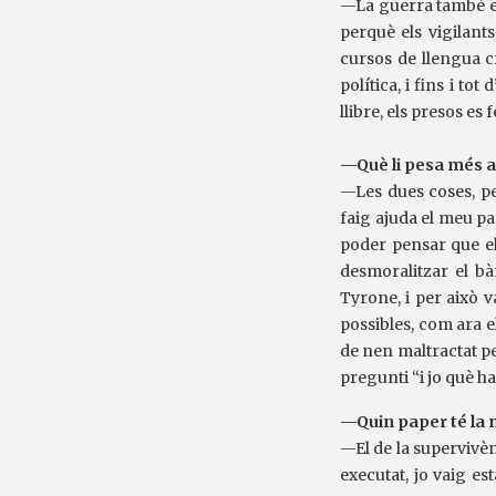
—La guerra també es 
perquè els vigilant
cursos de llengua cr
política, i fins i to
llibre, els presos es
—Què li pesa més al
—Les dues coses, pe
faig ajuda el meu pa
poder pensar que els
desmoralitzar el bà
Tyrone, i per això v
possibles, com ara e
de nen maltractat pe
pregunti “i jo què hau
—Quin paper té la m
—El de la supervivè
executat, jo vaig es