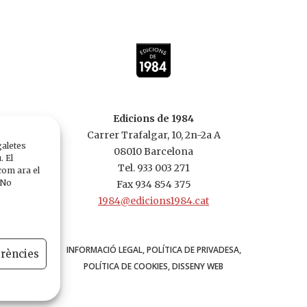
Edicions de 1984
Carrer Trafalgar, 10, 2n-2a A
galetes
08010 Barcelona
. El
Tel. 933 003 271
com ara el
 No
Fax 934 854 375
1984@edicions1984.cat
INFORMACIÓ LEGAL
POLÍTICA DE PRIVADESA
erències
POLÍTICA DE COOKIES
DISSENY WEB