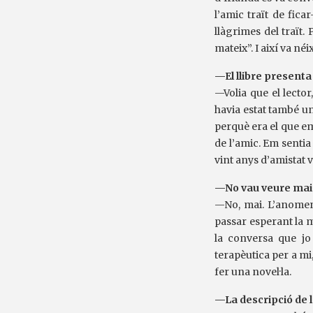
l’amic traït de fica
llàgrimes del traït.
mateix”. I així va né
—El llibre present
—Volia que el lecto
havia estat també un 
perquè era el que em
de l’amic. Em sentia
vint anys d’amistat v
—No vau veure mai
—No, mai. L’anomen
passar esperant la m
la conversa que jo 
terapèutica per a mi,
fer una novel·la.
—La descripció de l