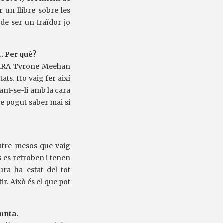
r un llibre sobre les
 de ser un traïdor jo
. Per què?
 l’IRA Tyrone Meehan
tats. Ho vaig fer així
ant-se-li amb la cara
he pogut saber mai si
atre mesos que vaig
s es retroben i tenen
ura ha estat del tot
ir. Això és el que pot
punta.