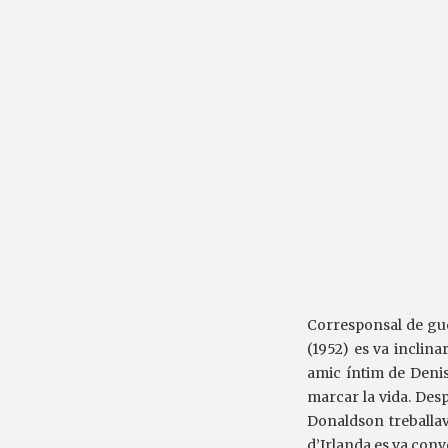
Corresponsal de gue
(1952) es va inclina
amic íntim de Denis 
marcar la vida. Desp
Donaldson treballav
d’Irlanda es va conve