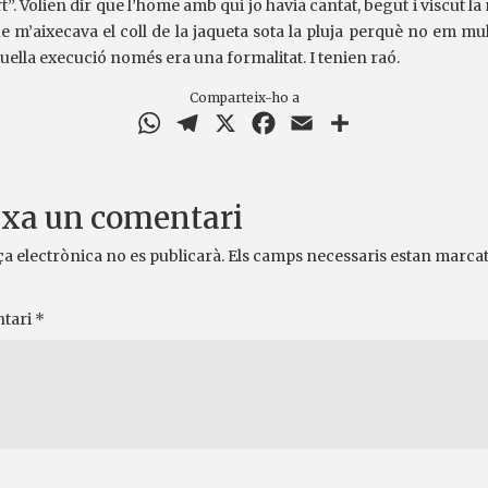
”. Volien dir que l’home amb qui jo havia cantat, begut i viscut l
e m’aixecava el coll de la jaqueta sota la pluja perquè no em mu
quella execució només era una formalitat. I tenien raó.
Comparteix-ho a
WhatsApp
Telegram
X
Facebook
Email
Comparteix
xa un comentari
ça electrònica no es publicarà.
Els camps necessaris estan marca
tari
*