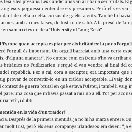
feia a les presons. Les condicions van arribar a ser brutals. El g
s anglesos poguessin entendre els presoners. Però ells es van 
idant de cel·la a cel·la: cursos de gaèlic a crits. També hi havia 
t d’armes, amb armes falses, de fusta o de sabó. A la presó de Lon
 feien samarretes on deia “University of Long Kesh”.
 Tyrone quan accepta espiar per als britànics: la por o l’orgull
rò l’orgull és important. Un orgull barrejat amb una certa esper
ís, d’alguna manera?”. No entenc com en Denis s’ho va arribar a
 britànics no l’utilitzarien. Perquè el van vendre, al final del c
ndol republicà. Per a mi, com a escriptor, era important que el
aig provar de convertir-lo en un traïdor acceptable. Li vaig don
l context de guerra brutal en què estava l’Ulster, i també li vaig 
l pare, una cosa que m’havia passat a mi i no a ell. Tot per aconse
ria fet?”, i dubti.
entida en la vida d’un traïdor?
ncia. Després de la primera mentida, ja no hi ha marxa enrere. Q
tar molt trist, però els seus companys irlandesos em deien: “Ja e