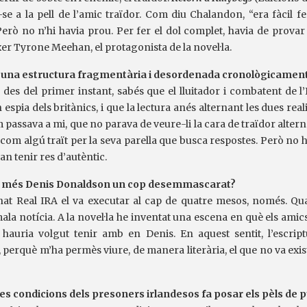
r-se a la pell de l’amic traïdor. Com diu Chalandon, “era fàcil fe
 Però no n’hi havia prou. Per fer el dol complet, havia de provar
ixer Tyrone Meehan, el protagonista de la novel·la.
a una estructura fragmentària i desordenada cronològicament
r, des del primer instant, sabés que el lluitador i combatent de
espia dels britànics, i que la lectura anés alternant les dues reali
 passava a mi, que no parava de veure-li la cara de traïdor altern
 com algú traït per la seva parella que busca respostes. Però no 
an tenir res d’autèntic.
 més Denis Donaldson un cop desemmascarat?
at Real IRA el va executar al cap de quatre mesos, només. Qu
ala notícia. A la novel·la he inventat una escena en què els amic
hauria volgut tenir amb en Denis. En aquest sentit, l’escript
 perquè m’ha permès viure, de manera literària, el que no va exist
es condicions dels presoners irlandesos fa posar els pèls de 