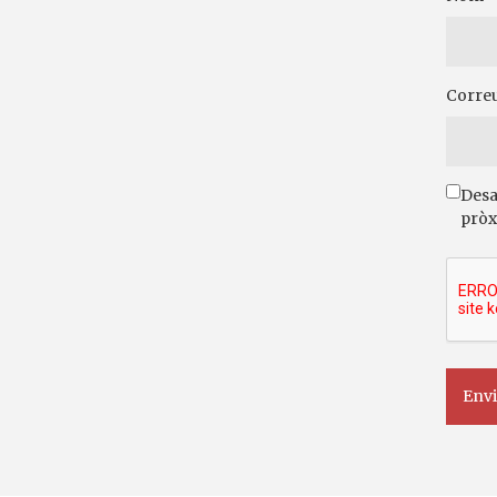
Correu
Desa
pròx