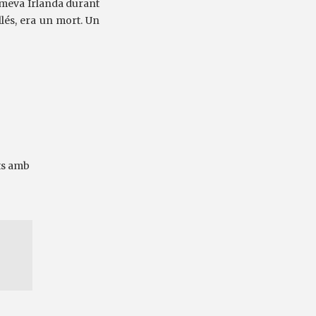
a meva Irlanda durant
llés, era un mort. Un
ts amb