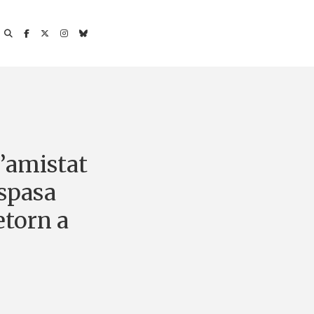
d’amistat
Espasa
etorn a