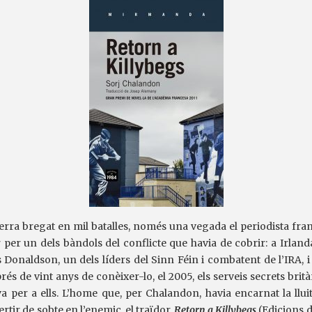
rra bregat en mil batalles, només una vegada el periodista fra
r per un dels bàndols del conflicte que havia de cobrir: a Irland
Donaldson, un dels líders del Sinn Féin i combatent de l’IRA, i 
rés de vint anys de conèixer-lo, el 2005, els serveis secrets brit
a per a ells. L’home que, per Chalandon, havia encarnat la lluit
rtir de sobte en l’enemic, el traïdor.
Retorn a Killybegs
(Edicions d