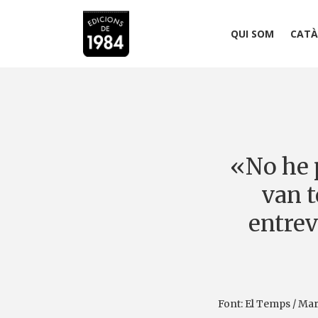
QUI SOM
CATÀ
«No he p
van t
entrev
Font: El Temps / Ma