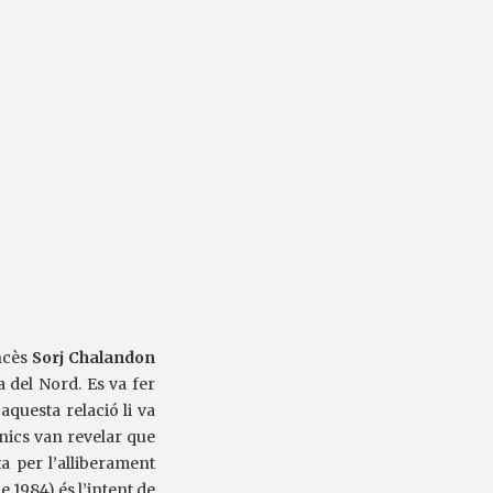
ncès
Sorj Chalandon
a del Nord. Es va fer
aquesta relació li va
ànics van revelar que
a per l’alliberament
e 1984) és l’intent de