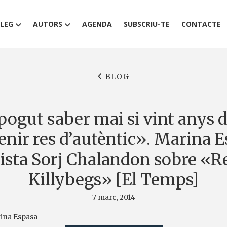
LEG
AUTORS
AGENDA
SUBSCRIU-TE
CONTACTE
BLOG
ogut saber mai si vint anys 
enir res d’autèntic». Marina 
ista Sorj Chalandon sobre «R
Killybegs» [El Temps]
7 març, 2014
rina Espasa