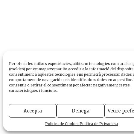
Per oferir les millors experiències, utilitzem tecnologies com ara les 
(cookies) per emmagatzemar i/o accedir a la informació del dispositiu
consentiment a aquestes tecnologies ens permetrà processar dades 
comportament de navegació o els identificadors únics en aquest lloc.
consentir o retirar el consentiment pot afectar negativament certes
característiques i funcions.
Accepta
Denega
Veure pref
Política de Cookies
Política de Privadesa